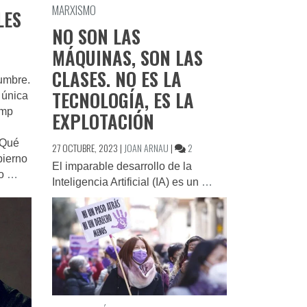
MARXISMO
LES
NO SON LAS
MÁQUINAS, SON LAS
CLASES. NO ES LA
umbre.
TECNOLOGÍA, ES LA
 única
ump
EXPLOTACIÓN
¿Qué
EN
27 OCTUBRE, 2023
|
JOAN ARNAU
|
2
bierno
NO
El imparable desarrollo de la
do
…
SON
Inteligencia Artificial (IA) es un
…
LAS
MÁQUINAS,
SON
LAS
CLASES.
NO
ES
LA