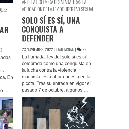
ANTE LA POLÉMICA DESATADA TRAS LA
TECNOLOGÍA,
APLICACIÓN DE LA LEY DE LIBERTAD SEXUAL
QUEZ
ES
SOLO SÍ ES SÍ, UNA
LA
EXPLOTACIÓN
CONQUISTA A
GAR
DEFENDER
EN
23 NOVIEMBRE, 2022
|
JOAN ARNAU
|
33
EN
2
SOLO
Y
La llamada “ley del solo si es sí”,
cadas
SÍ
MACONDO
celebrada como una conquista en
ES
CONQUISTÓ
la lucha contra la violencia
os
SÍ,
SU
machista, está ahora puesta en la
ica. En
UNA
LUGAR
picota. Tras su entrada en vigor el
CONQUISTA
EN
pasado 7 de octubre, algunos
…
io
…
A
EL
DEFENDER
MUNDO