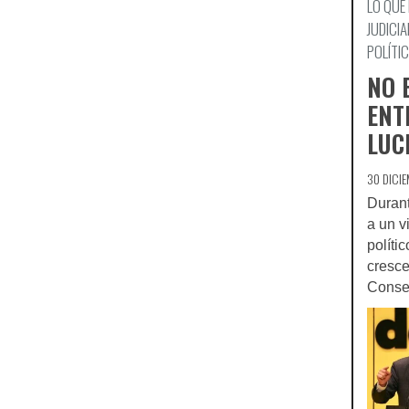
LO QUE
JUDICIA
POLÍTI
NO 
ENT
LUC
30 DICI
Durant
a un v
políti
cresce
Conse