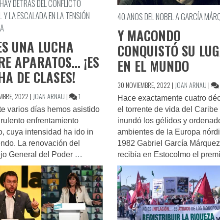
 HAY DETRÁS DEL CONFLICTO
L Y LA ESCALADA EN LA TENSIÓN
40 AÑOS DEL NOBEL A GARCÍA MÁR
CA
Y MACONDO
ES UNA LUCHA
CONQUISTÓ SU LU
RE APARATOS… ¡ES
EN EL MUNDO
HA DE CLASES!
30 NOVIEMBRE, 2022
|
JOAN ARNAU
|
EN
EMBRE, 2022
|
JOAN ARNAU
|
1
Hace exactamente cuatro dé
NO
el torrente de vida del Caribe
e varios días hemos asistido
ES
inundó los gélidos y ordenad
irulento enfrentamiento
UNA
ambientes de la Europa nórd
co, cuya intensidad ha ido in
LUCHA
1982 Gabriel García Márquez
ndo. La renovación del
ENTRE
recibía en Estocolmo el prem
jo General del Poder
…
APARATOS…
¡ES
LUCHA
DE
CLASES!