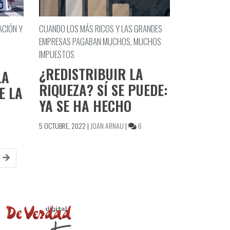
ACIÓN Y
CUANDO LOS MÁS RICOS Y LAS GRANDES
EMPRESAS PAGABAN MUCHOS, MUCHOS
IMPUESTOS
¿REDISTRIBUIR LA
LA
RIQUEZA? SÍ SE PUEDE:
E LA
YA SE HA HECHO
EN
5 OCTUBRE, 2022
|
JOAN ARNAU
|
6
¿REDISTRIBUIR
S
LA
DIDAS
RIQUEZA?
L
SÍ
BIERNO,
SE
SDE
PUEDE:
YA
DISTRIBUCIÓN
SE