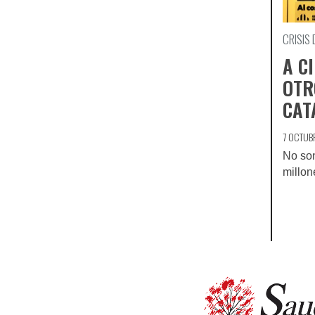
CRISIS 
A C
OTR
CAT
7 OCTUB
No son
millon