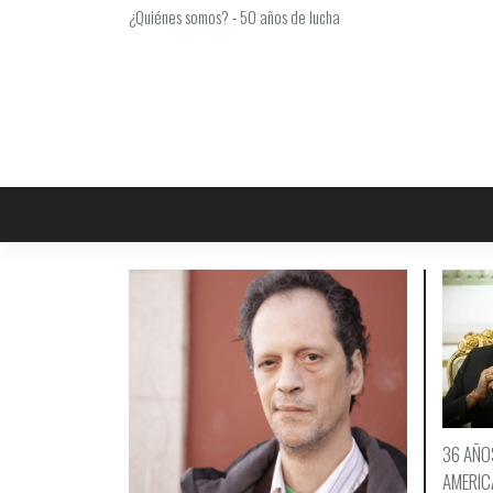
Saltar
¿Quiénes somos?
-
50 años de lucha
al
contenido
36 AÑO
AMERICA