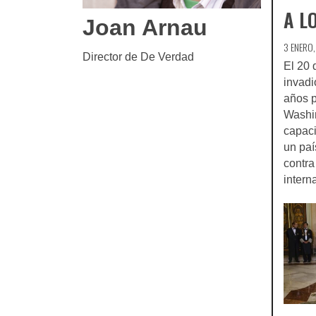
A L
Joan Arnau
3 ENERO
Director de De Verdad
El 20
invad
años p
Washin
capaci
un paí
contra
inter