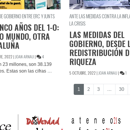
DE GOBIERNO ENTRE ERC Y JUNTS
ANTE LAS MEDIDAS CONTRA LA INFL
LA CRISIS
INCO AÑOS DEL 1-O:
LAS MEDIDAS DEL
O MUNDO, OTRA
GOBIERNO, DESDE 
ALUÑA
REDISTRIBUCIÓN D
EN
RE, 2022
|
JOAN ARNAU
|
4
RIQUEZA
A
 23 millones, son 38.139
CINCO
es. Estas son las cifras
…
EN
5 OCTUBRE, 2022
|
JOAN ARNAU
|
1
AÑOS
LA
DEL
ME
1-
1
2
3
…
30
DE
O:
GO
OTRO
DE
MUNDO,
LA
OTRA
RE
CATALUÑA
DE