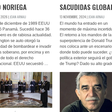
O NORIEGA
SACUDIDAS GLOBA
, 2026
|
JOAN ARNAU
13 NOVIEMBRE, 2024
|
JOAN ARNAU
 de diciembre de 1989 EEUU
El mundo ha entrado en un
ió Panamá. Sucedió hace 36
momento de máxima incertid
ero es de rabiosa actualidad.
El retorno a los mandos de la
gton se auto otorgó la
superpotencia de Donald Tr
dad de bombardear e invadir
nos coloca ante un escenario
s soberano, por encima y en
donde todo puede suceder. 
 de todo el derecho
política exterior seguirá el go
nacional. EEUU secuestró
…
de Trump? Dado su alto gra