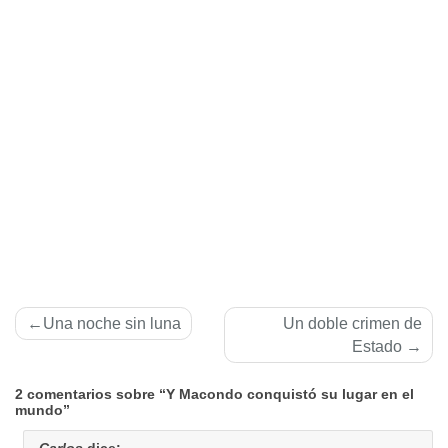
Navegación
Una noche sin luna
Un doble crimen de
de
Estado
entradas
2 comentarios sobre “Y Macondo conquistó su lugar en el
mundo”
Carlos
dice: