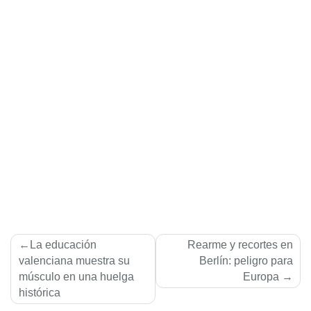
Navegación
La educación
Rearme y recortes en
de
valenciana muestra su
Berlín: peligro para
músculo en una huelga
Europa
entradas
histórica