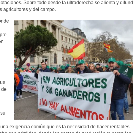
lotaciones. Sobre todo desde la ultraderecha se alienta y difun
s agricultores y del campo.
onde
pre
en
e
que
 de
 su
s una exigencia común que es la necesidad de hacer rentables