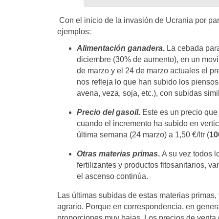
Con el inicio de la invasión de Ucrania por p
ejemplos:
Alimentación ganadera
.
La cebada para
diciembre (30% de aumento), en un movimi
de marzo y el 24 de marzo actuales el pr
nos refleja lo que han subido los piensos
avena, veza, soja, etc.), con subidas simi
Precio del gasoil.
Este es un precio que 
cuando el incremento ha subido en vertic
última semana (24 marzo) a 1,50 €/ltr (
10
Otras materias primas
.
A su vez todos l
fertilizantes y productos fitosanitarios,
el ascenso continúa.
Las últimas subidas de estas materias primas, y
agrario. Porque en correspondencia, en general
proporciones muy bajas. Los precios de venta e