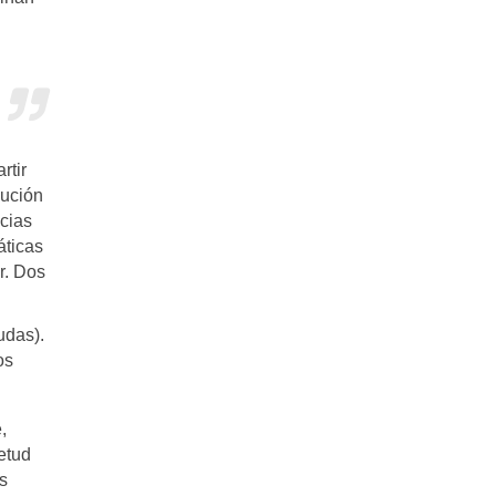
rtir
bución
cias
áticas
r. Dos
udas).
os
,
etud
s