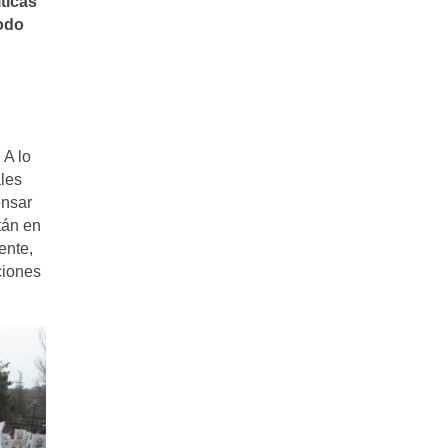
ticas
todo
 A lo
ales
ensar
tán en
ente,
ciones