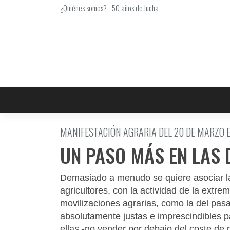
Saltar
¿Quiénes somos?
-
50 años de lucha
al
contenido
MANIFESTACIÓN AGRARIA DEL 20 DE MARZO 
UN PASO MÁS EN LAS
Demasiado a menudo se quiere asociar la
agricultores, con la actividad de la extr
movilizaciones agrarias, como la del pa
absolutamente justas e imprescindibles p
ellas -no vender por debajo del coste de 