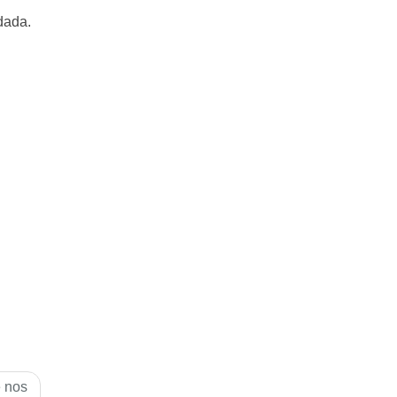
dada.
e nos