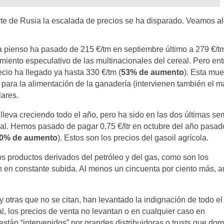
arte de Rusia la escalada de precios se ha disparado. Veamos a
 pienso ha pasado de 215 €/tm en septiembre último a 279 €/t
ento especulativo de las multinacionales del cereal. Pero entr
ecio ha llegado ya hasta 330 €/tm (
53% de aumento
). Esta mue
 para la alimentación de la ganadería (intervienen también el m
lares.
lleva creciendo todo el año, pero ha sido en las dos últimas s
al. Hemos pasado de pagar 0,75 €/ltr en octubre del año pasado
0% de aumento
). Estos son los precios del gasoil agrícola.
os productos derivados del petróleo y del gas, como son los
 van en constante subida. Al menos un cincuenta por ciento más, 
 otras que no se citan, han levantado la indignación de todo el
, los precios de venta no levantan o en cualquier caso en
stán “intervenidos” por grandes distribuidoras o trusts que do