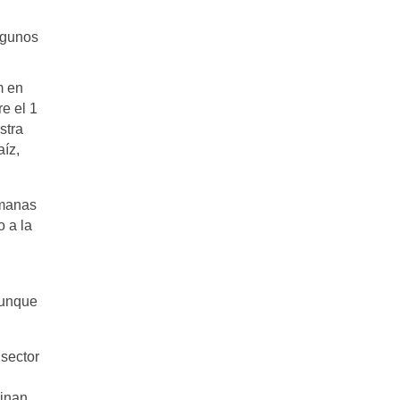
lgunos
m en
e el 1
stra
aíz,
emanas
 a la
aunque
 sector
minan