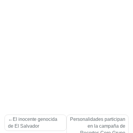
Navegación
El inocente genocida
Personalidades participan
de
de El Salvador
en la campaña de
Recortes Cero-Grupo