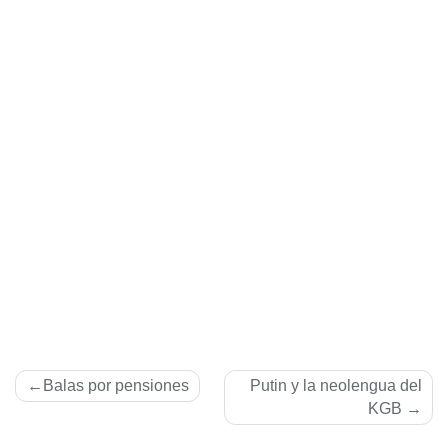
Navegación
Balas por pensiones
Putin y la neolengua del
de
KGB
entradas