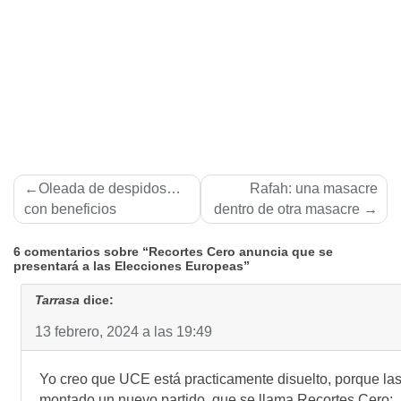
Navegación
Oleada de despidos…
Rafah: una masacre
de
con beneficios
dentro de otra masacre
entradas
6 comentarios sobre “Recortes Cero anuncia que se
presentará a las Elecciones Europeas”
Tarrasa
dice:
13 febrero, 2024 a las 19:49
Yo creo que UCE está practicamente disuelto, porque l
montado un nuevo partido, que se llama Recortes Cero: