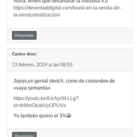
Nuria, tenéis que desarrollar la industria 4.0
https://deverdaddigital.com/brasil-en-la-senda-de-
la-reindustrializacion/
Responder
Carlos
dice:
13 febrero, 2024 a las 06:55
Jojojo,un genial sketch, como de costumbre,de
«vaya semanita»
https://youtu.be/IUrAycM-LLg?
si=thfdmOeabVyOPUVx
Yo también quiero el 3%😁
Responder