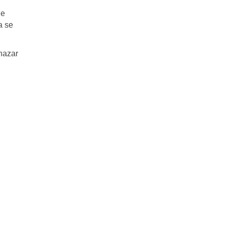
ne
a se
nazar