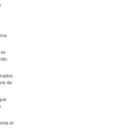
o
dena
 se
esto
ionados
bre de
que
y
enta el