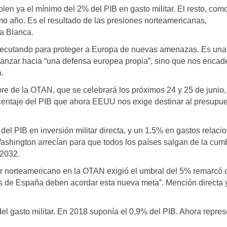
n ya el mínimo del 2% del PIB en gasto militar. El resto, com
o año. Es el resultado de las presiones norteamericanas,
a Blanca.
ejecutando para proteger a Europa de nuevas amenazas. Es una
vanzar hacia “una defensa europea propia”, sino que nos enca
.
re de la OTAN, que se celebrará los próximos 24 y 25 de junio,
rcentaje del PIB que ahora EEUU nos exige destinar al presupu
el PIB en inversión militar directa, y un 1,5% en gastos relac
ashington arrecían para que todos los países salgan de la cum
 2032.
 norteamericano en la OTAN exigió el umbral del 5% remarcó 
os de España deben acordar esta nueva meta”. Mención directa 
 gasto militar. En 2018 suponía el 0,9% del PIB. Ahora repres