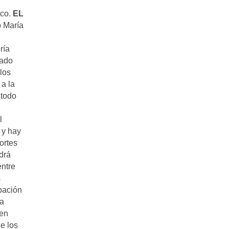
ico.
EL
 María
ría
tado
llos
 a la
 todo
l
 y hay
ortes
odrá
entre
s
upación
ma
 en
e los