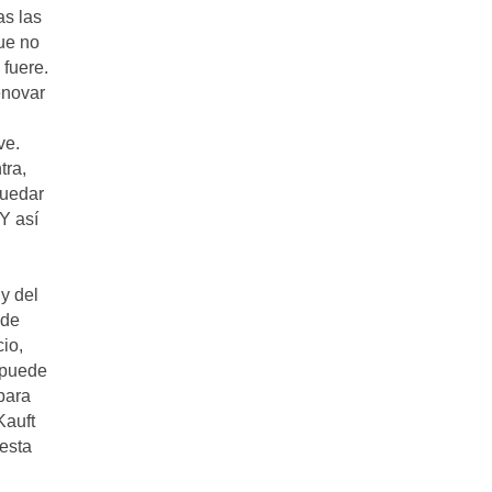
as las
ue no
 fuere.
enovar
ve.
tra,
quedar
Y así
 y del
 de
io,
 puede
para
Kauft
esta