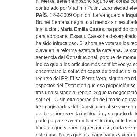
ni Merkel tienen empacho alguno en contar con
controlado por Vladímir Putin. La ansiedad elec
PAÍS
. 12-9-2009 Opinión. La Vanguardia
Inqu
Brunet Semana negra, o al menos sin resultad
institución,
María Emilia Casas
, ha podido con
para aprobar el Estatut. Casas ha desarrollado
ha sido infructuoso. Si ahora se votaran los re
clave en la reforma estatutaria catalana. La c
sentencia del Constitucional, porque de moment
indica que a los artículos más conflictivos ya 
encontrarse la solución capaz de producir el s
recurso del PP, Elisa Pérez Vera, siguen en mi
aspectos del Estatut en que esa proporción se d
tras una sustancial rebaja. Sigue la negociació
salir el TC sin otra operación de limado equiva
los magistrados del Constitucional se vive con
deliberaciones en la institución y su grado de 
pudo palparse ayer en la institución, ante las 
línea en que vienen expresándose, cada vez má
este caso. No es que los magistrados vivieran 