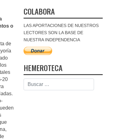
COLABORA
a
LAS APORTACIONES DE NUESTROS
ntos o
LECTORES SON LA BASE DE
NUESTRA INDEPENDENCIA
ta de
ayoría
tado
HEMEROTECA
llos
tales
G-20
ra
ladas.
o-
pueden
s
que
na,
de