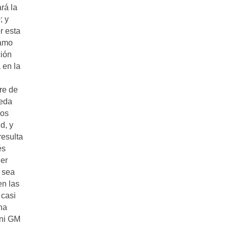
rá la
; y
r esta
tamo
ción
 en la
re de
ueda
los
d, y
resulta
és
ner
 sea
en las
 casi
na
 ni GM