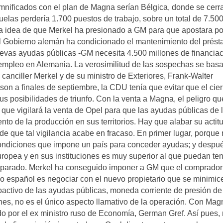
nificados con el plan de Magna serían Bélgica, donde se cerra
elas perdería 1.700 puestos de trabajo, sobre un total de 7.500
a idea de que Merkel ha presionado a GM para que apostara po
 el Gobierno alemán ha condicionado el mantenimiento del prés
uevas ayudas públicas -GM necesita 4.500 millones de financia
 empleo en Alemania. La verosimilitud de las sospechas se basa
 canciller Merkel y de su ministro de Exteriores, Frank-Walter
son a finales de septiembre, la CDU tenía que evitar que el cier
s posibilidades de triunfo. Con la venta a Magna, el peligro q
ue vigilará la venta de Opel para que las ayudas públicas de 
o de la producción en sus territorios. Hay que alabar su actitu
e que tal vigilancia acabe en fracaso. En primer lugar, porque 
y condiciones que impone un país para conceder ayudas; y despu
opea y en sus instituciones es muy superior al que puedan te
separado. Merkel ha conseguido imponer a GM que el comprador
o español es negociar con el nuevo propietario que se minimic
activo de las ayudas públicas, moneda corriente de presión de
ones, no es el único aspecto llamativo de la operación. Con Mag
do por el ex ministro ruso de Economía, German Gref. Así pues,