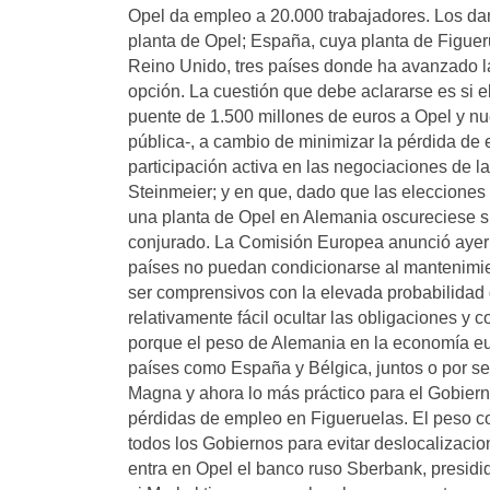
Opel da empleo a 20.000 trabajadores. Los dam
planta de Opel; España, cuya planta de Figueru
Reino Unido, tres países donde ha avanzado l
opción. La cuestión que debe aclararse es si
puente de 1.500 millones de euros a Opel y n
pública-, a cambio de minimizar la pérdida de
participación activa en las negociaciones de la
Steinmeier; y en que, dado que las elecciones 
una planta de Opel en Alemania oscureciese su
conjurado. La Comisión Europea anunció ayer q
países no puedan condicionarse al mantenimient
ser comprensivos con la elevada probabilidad d
relativamente fácil ocultar las obligaciones 
porque el peso de Alemania en la economía eur
países como España y Bélgica, juntos o por 
Magna y ahora lo más práctico para el Gobiern
pérdidas de empleo en Figueruelas. El peso co
todos los Gobiernos para evitar deslocalizaci
entra en Opel el banco ruso Sberbank, presidi