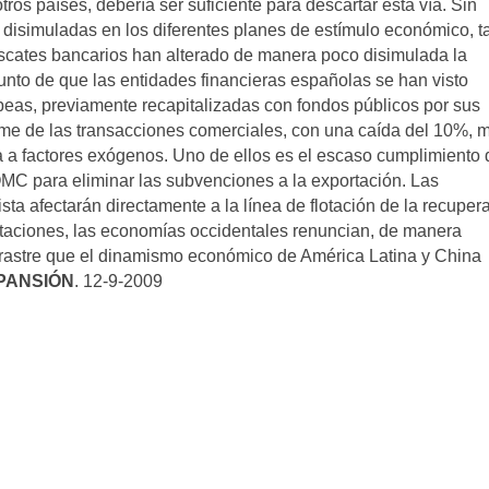
os países, debería ser suficiente para descartar esta vía. Sin
 disimuladas en los diferentes planes de estímulo económico, ta
escates bancarios han alterado de manera poco disimulada la
punto de que las entidades financieras españolas se han visto
eas, previamente recapitalizadas con fondos públicos por sus
lome de las transacciones comerciales, con una caída del 10%, 
a a factores exógenos. Uno de ellos es el escaso cumplimiento 
MC para eliminar las subvenciones a la exportación. Las
ta afectarán directamente a la línea de flotación de la recuper
rtaciones, las economías occidentales renuncian, de manera
o arrastre que el dinamismo económico de América Latina y China
PANSIÓN
. 12-9-2009