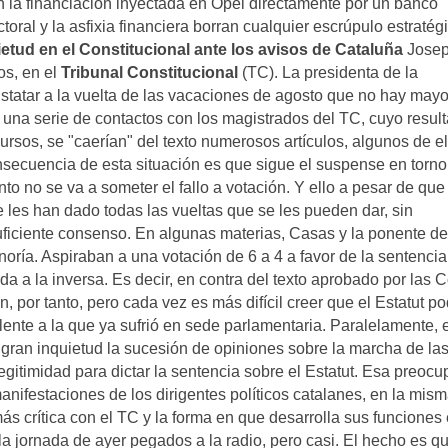
 la financiación inyectada en Opel directamente por un banco
toral y la asfixia financiera borran cualquier escrúpulo estratég
ietud en el Constitucional ante los avisos de Cataluña
Josep
os, en el
Tribunal Constitucional
(TC). La presidenta de la
statar a la vuelta de las vacaciones de agosto que no hay mayo
 una serie de contactos con los magistrados del TC, cuyo resul
cursos, se "caerían" del texto numerosos artículos, algunos de e
onsecuencia de esta situación es que sigue el suspense en torno
o no se va a someter el fallo a votación. Y ello a pesar de que
se les han dado todas las vueltas que se les pueden dar, sin
uficiente consenso. En algunas materias, Casas y la ponente de
noría. Aspiraban a una votación de 6 a 4 a favor de la sentencia
a a la inversa. Es decir, en contra del texto aprobado por las C
n, por tanto, pero cada vez es más difícil creer que el Estatut p
lente a la que ya sufrió en sede parlamentaria. Paralelamente, 
 gran inquietud la sucesión de opiniones sobre la marcha de la
legitimidad para dictar la sentencia sobre el Estatut. Esa preoc
manifestaciones de los dirigentes políticos catalanes, en la mis
s crítica con el TC y la forma en que desarrolla sus funciones
la jornada de ayer pegados a la radio, pero casi. El hecho es qu