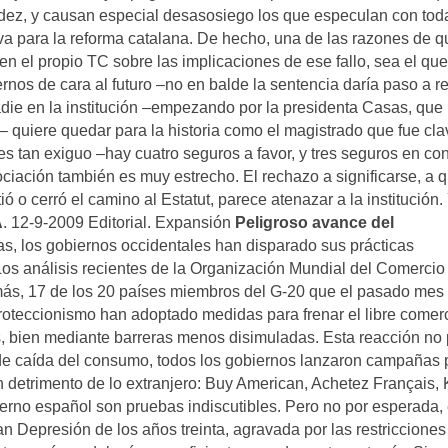
tidez, y causan especial desasosiego los que especulan con tod
iva para la reforma catalana. De hecho, una de las razones de q
n el propio TC sobre las implicaciones de ese fallo, sea el que
rnos de cara al futuro –no en balde la sentencia daría paso a r
adie en la institución –empezando por la presidenta Casas, que
 quiere quedar para la historia como el magistrado que fue cla
 tan exiguo –hay cuatro seguros a favor, y tres seguros en con
ciación también es muy estrecho. El rechazo a significarse, a 
o cerró el camino al Estatut, parece atenazar a la institución. 
A
. 12-9-2009 Editorial. Expansión
Peligroso avance del
s, los gobiernos occidentales han disparado sus prácticas
. Los análisis recientes de la Organización Mundial del Comercio
más, 17 de los 20 países miembros del G-20 que el pasado mes
oteccionismo han adoptado medidas para frenar el libre comerc
es, bien mediante barreras menos disimuladas. Esta reacción no
 de caída del consumo, todos los gobiernos lanzaron campañas 
 detrimento de lo extranjero: Buy American, Achetez Français, 
erno español son pruebas indiscutibles. Pero no por esperada, 
 Depresión de los años treinta, agravada por las restricciones