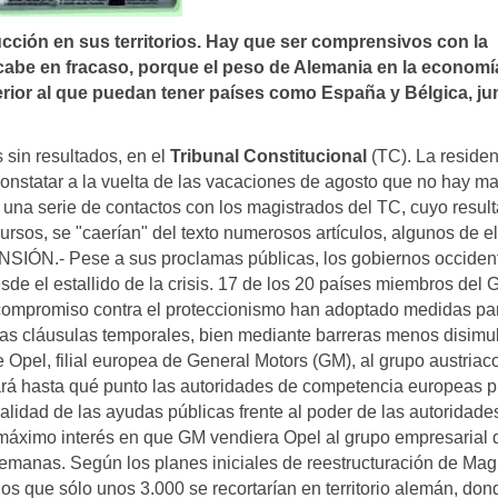
cción en sus territorios. Hay que ser comprensivos con la
acabe en fracaso, porque el peso de Alemania en la economí­
rior al que puedan tener paí­ses como España y Bélgica, ju
in resultados, en el
Tribunal Constitucional
(TC). La residen
constatar a la vuelta de las vacaciones de agosto que no hay m
 una serie de contactos con los magistrados del TC, cuyo resul
cursos, se "caerían" del texto numerosos artículos, algunos de e
ANSIÓN.- Pese a sus proclamas públicas, los gobiernos occiden
sde el estallido de la crisis. 17 de los 20 países miembros del 
compromiso contra el proteccionismo han adoptado medidas pa
de las cláusulas temporales, bien mediante barreras menos disimu
 Opel, filial europea de General Motors (GM), al grupo austriac
á hasta qué punto las autoridades de competencia europeas 
ralidad de las ayudas públicas frente al poder de las autoridade
 máximo interés en que GM vendiera Opel al grupo empresarial 
lemanas. Según los planes iniciales de reestructuración de Mag
os que sólo unos 3.000 se recortarían en territorio alemán, don