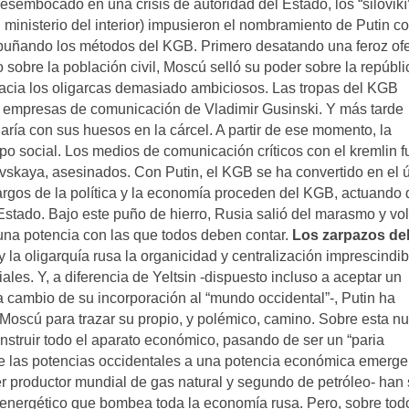
esembocado en una crisis de autoridad del Estado, los “silovikí”
 el ministerio del interior) impusieron el nombramiento de Putin 
mpuñando los métodos del KGB. Primero desatando una feroz of
 sobre la población civil, Moscú selló su poder sobre la repúbli
 hacia los oligarcas demasiado ambiciosos. Las tropas del KGB
de empresas de comunicación de Vladimir Gusinski. Y más tarde
daría con sus huesos en la cárcel. A partir de ese momento, la
po social. Los medios de comunicación críticos con el kremlin 
ovskaya, asesinados. Con Putin, el KGB se ha convertido en el 
 cargos de la política y la economía proceden del KGB, actuando 
stado. Bajo este puño de hierro, Rusia salió del marasmo y vol
una potencia con las que todos deben contar.
Los zarpazos de
 la oligarquía rusa la organicidad y centralización imprescindib
ales. Y, a diferencia de Yeltsin -dispuesto incluso a aceptar un
cambio de su incorporación al “mundo occidental”-, Putin ha
Moscú para trazar su propio, y polémico, camino. Sobre esta n
onstruir todo el aparato económico, pasando de ser un “paria
de las potencias occidentales a una potencia económica emerge
 productor mundial de gas natural y segundo de petróleo- han 
 energético que bombea toda la economía rusa. Pero, sobre tod