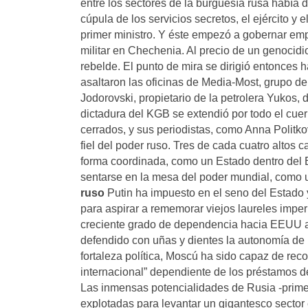
entre los sectores de la burguesía rusa había d
cúpula de los servicios secretos, el ejército y
primer ministro. Y éste empezó a gobernar e
militar en Chechenia. Al precio de un genocidio
rebelde. El punto de mira se dirigió entonces
asaltaron las oficinas de Media-Most, grupo 
Jodorovski, propietario de la petrolera Yukos, 
dictadura del KGB se extendió por todo el cuer
cerrados, y sus periodistas, como Anna Politk
fiel del poder ruso. Tres de cada cuatro altos
forma coordinada, como un Estado dentro del E
sentarse en la mesa del poder mundial, como 
ruso
Putin ha impuesto en el seno del Estado y
para aspirar a rememorar viejos laureles imperi
creciente grado de dependencia hacia EEUU a 
defendido con uñas y dientes la autonomía de 
fortaleza política, Moscú ha sido capaz de rec
internacional” dependiente de los préstamos 
Las inmensas potencialidades de Rusia -primer
explotadas para levantar un gigantesco sector