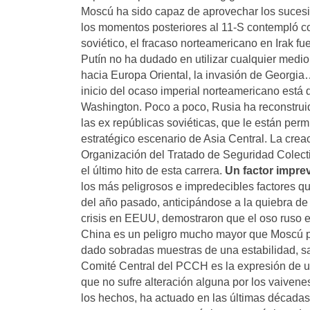
Moscú ha sido capaz de aprovechar los sucesiv
los momentos posteriores al 11-S contempló c
soviético, el fracaso norteamericano en Irak fu
Putín no ha dudado en utilizar cualquier medio
hacia Europa Oriental, la invasión de Georgia…
inicio del ocaso imperial norteamericano está
Washington. Poco a poco, Rusia ha reconstruid
las ex repúblicas soviéticas, que le están pe
estratégico escenario de Asia Central. La cre
Organización del Tratado de Seguridad Colectiv
el último hito de esta carrera.
Un factor impre
los más peligrosos e impredecibles factores q
del año pasado, anticipándose a la quiebra 
crisis en EEUU, demostraron que el oso ruso es
China es un peligro mucho mayor que Moscú par
dado sobradas muestras de una estabilidad, sab
Comité Central del PCCH es la expresión de un
que no sufre alteración alguna por los vaivenes
los hechos, ha actuado en las últimas décadas 