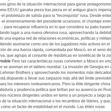
os giros de la situación internacional para ganar protagonismo
omo EEUU ganaba pieza tras pieza en el antiguo glacis imperia
e el pistoletazo de salida para la “reconquista” rusa. Desde ento
 -el envenenamiento del presidente ucraniano, el chantaje ener
- para recuperar influencia en lo que considera su patio trasero
 dando lugar a una nueva ofensiva rusa, aprovechando la debili
o una espesa red de relaciones económicas, políticas y militar
rmitiendo asomarse como uno de los jugadores más activos en el
ación de una fuerza rápida, comandada por Moscú, en el seno de
a, que agrupa al conjunto de repúblicas ex soviéticas de la zo
visible
Pero las características rusas convierten a Moscú en un
ue se asoman en el tablero mundial. La invasión de Georgia en
de Lehman Brothers y aprovechando los momentos más delicados
tá dispuesto a llevar sus zarpazos más allá del límite previsibl
a los intereses norteamericanos. Pero la élite dirigente china
iduría y prudencia política que brillan por su ausencia en Rusi
os núcleos dirigentes unidos en torno a un proyecto a largo pl
 de la situación internacional o los recambios de líderes, y que
como un factor de estabilidad en el mundo. Las élites rusas