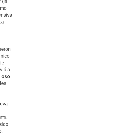
 (la
como
ensiva
ca
fueron
único
de
vió a
l oso
les
ueva
nte.
sido
o,