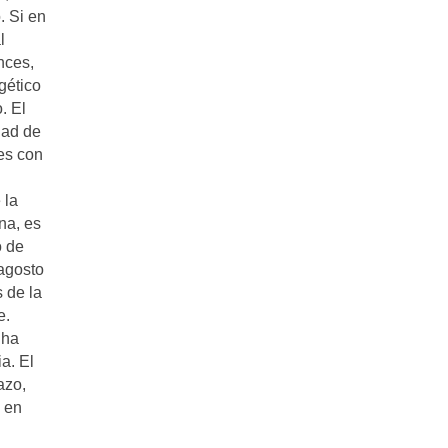
. Si en
l
nces,
gético
. El
dad de
es con
 la
na, es
o de
 agosto
 de la
e.
 ha
a. El
azo,
, en