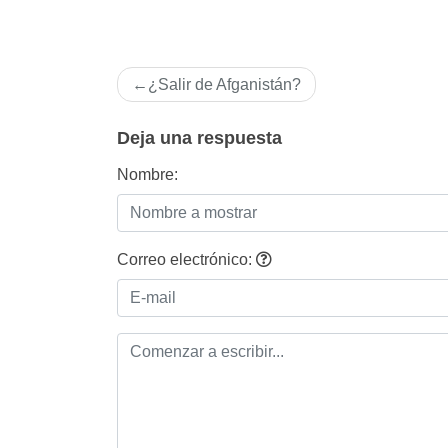
Navegación
¿Salir de Afganistán?
de
entradas
Deja una respuesta
Nombre:
Correo electrónico: