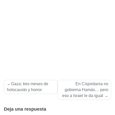
Navegación
Gaza: tres meses de
En Cisjordania no
de
holocausto y horror
gobierna Hamás… pero
eso a Israel le da igual
entradas
Deja una respuesta