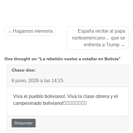
Navegación
Hagamos memoria
España recibe al papa
de
norteamericano… que se
enfrenta a Trump
entradas
One thought on “La rebelión vuelve a estallar en Bolivia”
Chaso
dice:
6 junio, 2026 a las 14:15
Viva el pueblo boliviano!. Viva la clase obrera y el
campesinado boliviano!✊🏻✊🏻✊🏻🌈🌈
Responder