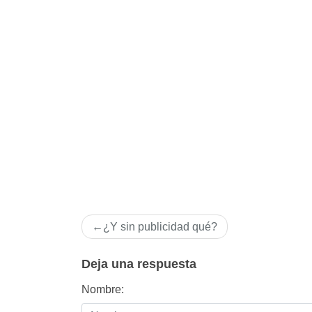
Navegación
¿Y sin publicidad qué?
de
entradas
Deja una respuesta
Nombre: