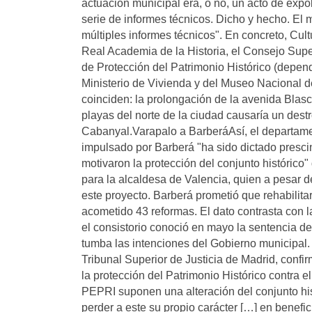
actuación municipal era, o no, un acto de expol
serie de informes técnicos. Dicho y hecho. El 
múltiples informes técnicos". En concreto, Cu
Real Academia de la Historia, el Consejo Supe
de Protección del Patrimonio Histórico (depend
Ministerio de Vivienda y del Museo Nacional d
coinciden: la prolongación de la avenida Blasc
playas del norte de la ciudad causaría un destro
Cabanyal.Varapalo a BarberáAsí, el departame
impulsado por Barberá "ha sido dictado prescin
motivaron la protección del conjunto histórico
para la alcaldesa de Valencia, quien a pesar d
este proyecto. Barberá prometió que rehabilitarí
acometido 43 reformas. El dato contrasta con 
el consistorio conoció en mayo la sentencia de
tumba las intenciones del Gobierno municipal.
Tribunal Superior de Justicia de Madrid, conf
la protección del Patrimonio Histórico contra 
PEPRI suponen una alteración del conjunto his
perder a este su propio carácter […] en benef