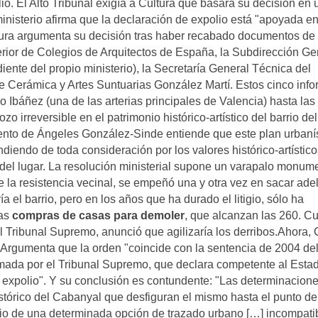
io. El Alto Tribunal exigía a Cultura que basara su decisión en 
ministerio afirma que la declaración de expolio está "apoyada e
ltura argumenta su decisión tras haber recabado documentos de 
rior de Colegios de Arquitectos de España, la Subdirección Ge
iente del propio ministerio), la Secretaría General Técnica del
e Cerámica y Artes Suntuarias González Martí. Estos cinco inf
o Ibáñez (una de las arterias principales de Valencia) hasta las
zo irreversible en el patrimonio histórico-artístico del barrio del
nto de Ángeles González-Sinde entiende que este plan urbaní
diendo de toda consideración por los valores histórico-artístic
" del lugar. La resolución ministerial supone un varapalo monum
e la resistencia vecinal, se empeñó una y otra vez en sacar ade
a el barrio, pero en los años que ha durado el litigio, sólo ha
las
compras de casas para demoler
, que alcanzan las 260. C
l Tribunal Supremo, anunció que agilizaría los derribos.Ahora, 
 Argumenta que la orden "coincide con la sentencia de 2004 de
irmada por el Tribunal Supremo, que declara competente al Esta
el expolio". Y su conclusión es contundente: "Las determinacione
tórico del Cabanyal que desfiguran el mismo hasta el punto de
icio de una determinada opción de trazado urbano […] incompati