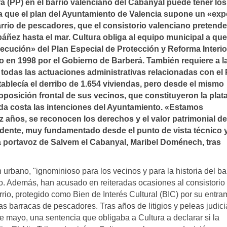
á (PP) en el barrio valenciano del Cabanyal puede tener los 
ra que el plan del Ayuntamiento de Valencia supone un «exp
arrio de pescadores, que el consistorio valenciano pretende
áñez hasta el mar. Cultura obliga al equipo municipal a que
ecución» del Plan Especial de Protección y Reforma Interio
 en 1998 por el Gobierno de Barberá. También requiere a l
todas las actuaciones administrativas relacionadas con el
ablecí­a el derribo de 1.654 viviendas, pero desde el mismo
posición frontal de sus vecinos, que constituyeron la plat
oda costa las intenciones del Ayuntamiento. «Estamos
 años, se reconocen los derechos y el valor patrimonial de
ndente, muy fundamentado desde el punto de vista técnico 
a portavoz de Salvem el Cabanyal, Maribel Doménech, tras
urbano, "ignominioso para los vecinos y para la historia del bar
o. Además, han acusado en reiteradas ocasiones al consistorio
arrio, protegido como Bien de Interés Cultural (BIC) por su entr
as barracas de pescadores. Tras años de litigios y peleas judici
e mayo, una sentencia que obligaba a Cultura a declarar si la