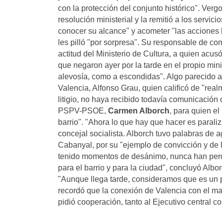
con la protección del conjunto histórico". Verg
resolución ministerial y la remitió a los servic
conocer su alcance" y acometer "las acciones l
les pilló "por sorpresa". Su responsable de co
actitud del Ministerio de Cultura, a quien acus
que negaron ayer por la tarde en el propio min
alevosía, como a escondidas". Algo parecido a
Valencia, Alfonso Grau, quien calificó de "rea
litigio, no haya recibido todavía comunicación 
PSPV-PSOE,
Carmen Alborch
, para quien el
barrio". "Ahora lo que hay que hacer es paraliz
concejal socialista. Alborch tuvo palabras de
Cabanyal, por su "ejemplo de convicción y de 
tenido momentos de desánimo, nunca han perdi
para el barrio y para la ciudad", concluyó Al
"Aunque llega tarde, consideramos que es un pa
recordó que la conexión de Valencia con el mar
pidió cooperación, tanto al Ejecutivo central co