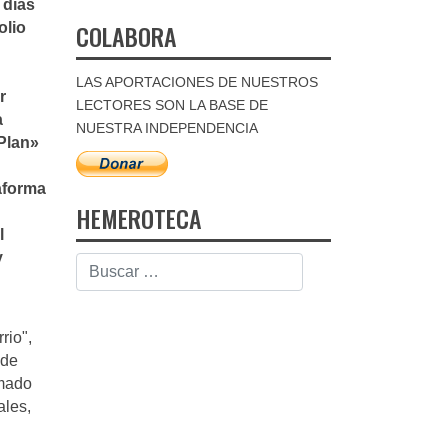
dí­as
COLABORA
olio
LAS APORTACIONES DE NUESTROS
r
LECTORES SON LA BASE DE
a
NUESTRA INDEPENDENCIA
 Plan»
aforma
HEMEROTECA
l
y
rio",
 de
amado
ales,