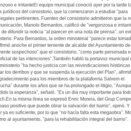
onzoso e irritanteEl equipo municipal conoció ayer por la tarde l
ios jurídicos del consistorio, que la comenzaron a estudiar "para
egales pertinentes. Fuentes del consistorio admitieron que la n
municación, Manolo Bernardos, calificó de "vergonzosa e irritant
ó de difundir la noticia "al parecer en una nota de prensa", un e
isterio. Para Bernardos, la orden ministerial "parece estar toma
firmó anoche el primer teniente de alcalde del Ayuntamiento de
lmente sospechoso" que el consistorio, "como parte personada e
oficial de las intenciones".También habló la portavoz municipal 
 ministerio "ha hecho justicia con las reivindicaciones históricas
ar los derribos y que se suspenda la ejecución del Plan", afirmó
 agradecimiento para los miembros de la plataforma Salvem el
lucha" durante los años que se ha prolongado el litigio. "Aunqu
do la esperanza", señaló. "Es un día muy importante para tod
borch.En la misma línea se expresó Enric Morera, del Grup Compr
so positivo que puede obrar la salvación del barrio", opinó. Y
 ya es suficiente, por lo que "no hacía falta esta megaobra". M
mo al ayuntamiento, "para la rehabilitación integral del barrio".