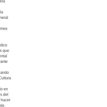
una
n
la
neral
ormes
stico
os que
ental
lante
uando
Cultura
l
do en
s del
 hacer
ble