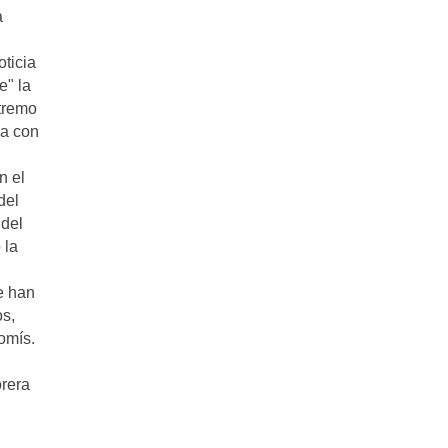
a
oticia
e" la
xtremo
da con
n el
del
 del
 la
e han
os,
omís.
orera