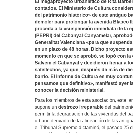
El megaproyecto urbaní­stico de Rita Barber
contados. El Ministerio de Cultura conside
del patrimonio histórico» de este antiguo b
demoler para prolongar la avenida Blasco Ib
proceda a la «suspensión inmediata de la ej
(PEPRI) del Cabanyal-Canyamelar, aprobado
Generalitat Valenciana «para que suspenda 
en un plazo de 48 horas. Dicho proyecto est
momento en que se aprobó, se topó con la o
Salvem el Cabanyal y decidieron frenar a t
satisfechos, ya que, después de más de diez
barrio. El informe de Cultura es muy contu
pensamos que definitivo», manifestó ayer l
conocer la decisión ministerial.
Para los miembros de esta asociación, este lan 
supone un
destrozo irreparable
del patrimoni
permitir la degradación de las viviendas del b
urbano derivado de la alineación de las antigu
el Tribunal Supremo dictaminó, el pasado 25 d