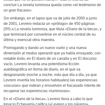
concluir La novela luminosa queda como «el testimonio de
un gran fracaso».
Sin embargo, en el lapso que va de julio de 2000 a junio
de 2001, Levrero redacta un «prólogo» de 450 páginas
(!!!!!) a La novela luminosa, que titula «Diario de la beca», y
que terminará por convertirse en el núcleo central de su
última y esencial obra maestra.
Prorrogando y dando un nuevo vuelo y una nueva
dimensión al modus operandi que ya había ensayado, con
notable éxito, en El diario de un canalla y en El discurso
vacío, Levrero levanta una potentísima ficción
autobiográfica en forma de diario, en el que va
desgranando (noche a noche, más que día a día, ya que
Levrero invertía los horarios habituales) las experiencias
«oscuras» que rodean y envuelven el fracasado intento de
recuperar las experiencias «luminosas».
En el «Diario de la beca», Levrero lleva a cabo lo que
Ignacio Echevarría califica («Levrero y los pájaros»,