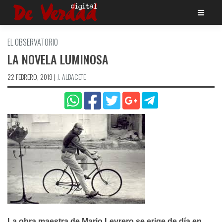
Saltar
al
contenido
EL OBSERVATORIO
LA NOVELA LUMINOSA
22 FEBRERO, 2019
|
J. ALBACETE
La obra maestra de Mario Levrero se erige de día en