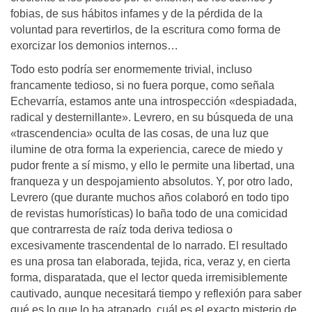
fobias, de sus hábitos infames y de la pérdida de la
voluntad para revertirlos, de la escritura como forma de
exorcizar los demonios internos…
Todo esto podría ser enormemente trivial, incluso
francamente tedioso, si no fuera porque, como señala
Echevarría, estamos ante una introspección «despiadada,
radical y desternillante». Levrero, en su búsqueda de una
«trascendencia» oculta de las cosas, de una luz que
ilumine de otra forma la experiencia, carece de miedo y
pudor frente a sí mismo, y ello le permite una libertad, una
franqueza y un despojamiento absolutos. Y, por otro lado,
Levrero (que durante muchos años colaboró en todo tipo
de revistas humorísticas) lo baña todo de una comicidad
que contrarresta de raíz toda deriva tediosa o
excesivamente trascendental de lo narrado. El resultado
es una prosa tan elaborada, tejida, rica, veraz y, en cierta
forma, disparatada, que el lector queda irremisiblemente
cautivado, aunque necesitará tiempo y reflexión para saber
qué es lo que lo ha atrapado, cuál es el exacto misterio de