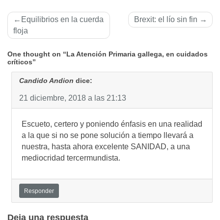
Navegación
Equilibrios en la cuerda
Brexit: el lío sin fin
de
floja
entradas
One thought on “La Atención Primaria gallega, en cuidados
críticos”
Candido Andion
dice:
21 diciembre, 2018 a las 21:13
Escueto, certero y poniendo énfasis en una realidad
a la que si no se pone solución a tiempo llevará a
nuestra, hasta ahora excelente SANIDAD, a una
mediocridad tercermundista.
Responder
Deja una respuesta