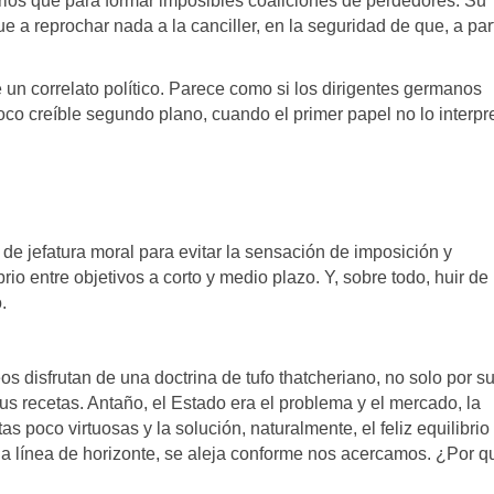
ios que para formar imposibles coaliciones de perdedores. Su
 a reprochar nada a la canciller, en la seguridad de que, a part
n correlato político. Parece como si los dirigentes germanos
poco creíble segundo plano, cuando el primer papel no lo interpr
de jefatura moral para evitar la sensación de imposición y
rio entre objetivos a corto y medio plazo. Y, sobre todo, huir de 
.
 disfrutan de una doctrina de tufo thatcheriano, no solo por s
s recetas. Antaño, el Estado era el problema y el mercado, la
 poco virtuosas y la solución, naturalmente, el feliz equilibrio
 la línea de horizonte, se aleja conforme nos acercamos. ¿Por q