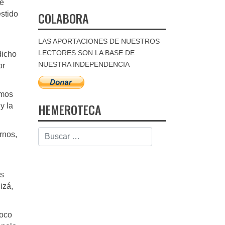
de
COLABORA
estido
LAS APORTACIONES DE NUESTROS
LECTORES SON LA BASE DE
dicho
NUESTRA INDEPENDENCIA
or
imos
HEMEROTECA
y la
rnos,
us
izá,
Poco