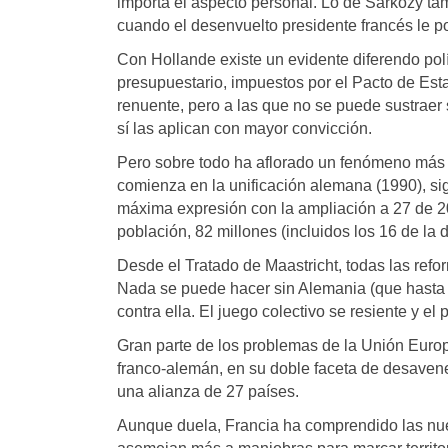
importa el aspecto personal. Lo de Sarkozy tamp
cuando el desenvuelto presidente francés le po
Con Hollande existe un evidente diferendo polít
presupuestario, impuestos por el Pacto de Estab
renuente, pero a las que no se puede sustraer 
sí las aplican con mayor convicción.
Pero sobre todo ha aflorado un fenómeno más 
comienza en la unificación alemana (1990), s
máxima expresión con la ampliación a 27 de 
población, 82 millones (incluidos los 16 de la
Desde el Tratado de Maastricht, todas las re
Nada se puede hacer sin Alemania (que hasta
contra ella. El juego colectivo se resiente y el
Gran parte de los problemas de la Unión Europ
franco-alemán, en su doble faceta de desavenen
una alianza de 27 países.
Aunque duela, Francia ha comprendido las nue