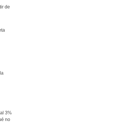
ir de
eta
la
u
 al 3%
ué no