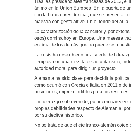
Tras las presidenciales francesas de 2012, el 
ánimo en la Unión Europea. En la puerta de una
con la banda presidencial, que se presenta co
maestra con gesto altivo. En el fondo del aula, l
La caracterización de la canciller y, por exte
otros) domina hoy en Europa. Una maestra tradi
encima de los demás que no puede ser cuesti
La crisis ha descubierto una suerte de lideraz
tiempos, con una mezcla de autoritarismo, indef
autoridad moral para dirigir un proyecto.
Alemania ha sido clave para decidir la política
como ocurrió con Grecia e Italia en 2011 o de
posiciones, imprescindibles para los rescates 
Un liderazgo sobrevenido, por incomparecencia
propias debilidades respecto de Alemania; por 
por su declive histórico.
No se trata de que el eje franco-alemán cojee