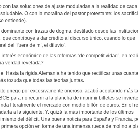
o con las soluciones de ajuste moduladas a la realidad de cada 
 saludable. O con la moralina del pastor protestante: los sacrific
se entiende).
ominante con trazas de dogma, destilado desde las institucio
, que contribuye a dar crédito al discurso único, cuando lo que
ral del “fuera de mí, el diluvio”.
l interés económico de las reformas “de competitividad”, en real
na verdad revelada?
e. Hasta la rígida Alemania ha tenido que rectificar unas cuant
más tozuda que todas las teorías juntas.
scate griego por excesivamente oneroso, acabó aceptando más t
BCE para no recurrir a la plancha de imprimir billetes se inviert
nda literalmente el mercado con medio billón de euros. En el r
arla a la siguiente. Y, quizá la más importante de los últimos
imiento del déficit. Una buena noticia para España y Francia, p
la primera opción en forma de una inmensa rueda de molino a pl