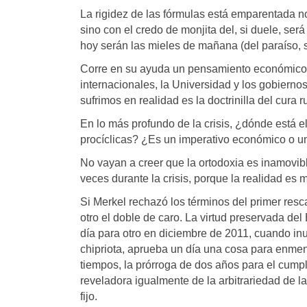
La rigidez de las fórmulas está emparentada n
sino con el credo de monjita del, si duele, será
hoy serán las mieles de mañana (del paraíso, 
Corre en su ayuda un pensamiento económico d
internacionales, la Universidad y los gobiernos
sufrimos en realidad es la doctrinilla del cura ru
En lo más profundo de la crisis, ¿dónde está e
procíclicas? ¿Es un imperativo económico o u
No vayan a creer que la ortodoxia es inamovibl
veces durante la crisis, porque la realidad es 
Si Merkel rechazó los términos del primer re
otro el doble de caro. La virtud preservada del 
día para otro en diciembre de 2011, cuando inu
chipriota, aprueba un día una cosa para enmend
tiempos, la prórroga de dos años para el cumpl
reveladora igualmente de la arbitrariedad de 
fijo.