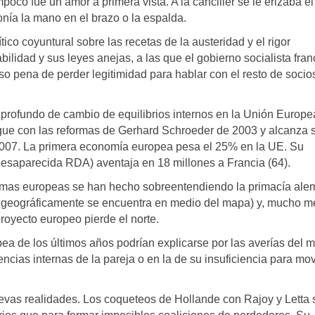
oco fue un amor a primera vista. A la canciller se le erizaba el
nía la mano en el brazo o la espalda.
ico coyuntural sobre las recetas de la austeridad y el rigor
ilidad y sus leyes anejas, a las que el gobierno socialista fra
so pena de perder legitimidad para hablar con el resto de socio
profundo de cambio de equilibrios internos en la Unión Europe
igue con las reformas de Gerhard Schroeder de 2003 y alcanza 
2007. La primera economía europea pesa el 25% en la UE. Su
 desaparecida RDA) aventaja en 18 millones a Francia (64).
formas europeas se han hecho sobreentendiendo la primacía ale
 geográficamente se encuentra en medio del mapa) y, mucho m
 proyecto europeo pierde el norte.
ea de los últimos años podrían explicarse por las averías del m
cias internas de la pareja o en la de su insuficiencia para mo
vas realidades. Los coqueteos de Hollande con Rajoy y Letta 