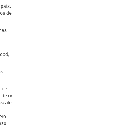
país,
ios de
nes
idad,
as
arde
e de un
escate
ero
azo