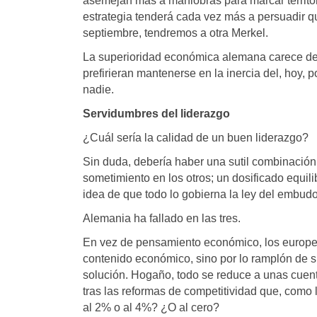
asemejan más a maniobras para marcar territor
estrategia tenderá cada vez más a persuadir que
septiembre, tendremos a otra Merkel.
La superioridad económica alemana carece de u
prefirieran mantenerse en la inercia del, hoy, 
nadie.
Servidumbres del liderazgo
¿Cuál sería la calidad de un buen liderazgo?
Sin duda, debería haber una sutil combinación 
sometimiento en los otros; un dosificado equilib
idea de que todo lo gobierna la ley del embudo
Alemania ha fallado en las tres.
En vez de pensamiento económico, los europeos
contenido económico, sino por lo ramplón de su
solución. Hogaño, todo se reduce a unas cuentas
tras las reformas de competitividad que, como
al 2% o al 4%? ¿O al cero?