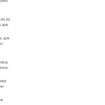
 pelo
ncés es
s que
a, que
su
mana.
enos,
otor
ver
se