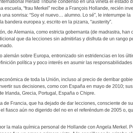
International Herald Tribune condensó en una viñeta el estado 
 escuela, “frau Merkel” recibe a François Hollande, recién inv
n una sonrisa: “Soy el nuevo… alumno. Lo sé”, le interrumpe la
a bandera europea y, escrito en la pizarra, “austerity”.
nsión, de Alemania, como estricta gobernanta (de madrastra, han 
cional que da lecciones sin admitirlas y disfruta de un rango p
onado.
go alemán sobre Europa, entronizado sin estridencias en los últ
inición política y poco interés en asumir las responsabilidades 
 económica de toda la Unión, incluso al precio de derribar gobie
 invertir sus decisiones, como con España en mayo de 2010; sus
de Irlanda, Grecia, Portugal, España o Chipre.
 de Francia, que ha dejado de dar lecciones, consciente de s
el fiasco aún no digerido del no en el referéndum de 2005 o, qu
 por la mala química personal de Hollande con Angela Merkel. 