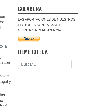
COLABORA
 aún —
LAS APORTACIONES DE NUESTROS
rse
LECTORES SON LA BASE DE
s
NUESTRA INDEPENDENCIA
to la
HEMEROTECA
,
ta con
go de
tugal y
las
no
cluyó