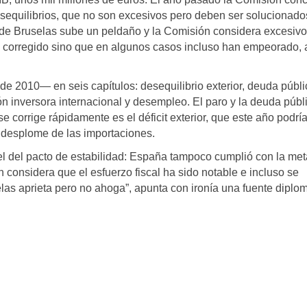
equilibrios, que no son excesivos pero deben ser solucionado
o de Bruselas sube un peldaño y la Comisión considera excesivo
an corregido sino que en algunos casos incluso han empeorado, 
 2010— en seis capítulos: desequilibrio exterior, deuda públi
n inversora internacional y desempleo. El paro y la deuda públ
se corrige rápidamente es el déficit exterior, que este año podrí
l desplome de las importaciones.
l del pacto de estabilidad: España tampoco cumplió con la met
n considera que el esfuerzo fiscal ha sido notable e incluso se
as aprieta pero no ahoga”, apunta con ironía una fuente diplom