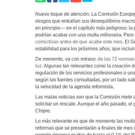
Nuevo toque de atención. La Comisión Europea 
riesgos que entrañan sus desequilibrios macr
en principio— en el capítulo más peligroso: l
podrían acabar con una multa millonaria. Per
correctivas antes de que acabe este mes
. El G
estabilidad para los próximos años, que incluir
De momento, va con retraso:
de las 72 normas 
luz
. Algunas tan relevantes como la creación de 
regulación de los servicios profesionales o un
según las fuentes consultadas, por un lado sati
la velocidad de la agenda reformista.
Las malas noticias son que la Comisión mete 
solicitar un rescate. Aunque el año pasado, e
Chipre.
Lo más relevante es que de momento las multas
reformas que se presentarán a finales de mes 
permite imponer multas de hasta el 0,1% del P