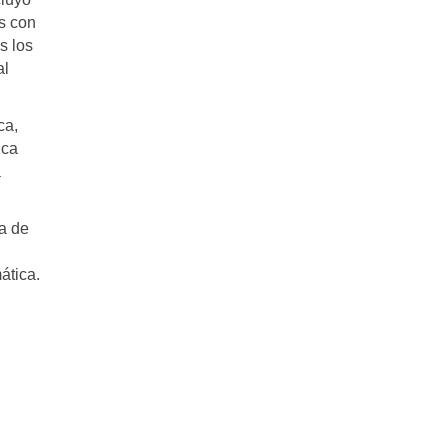
s con
s los
al
ca,
ica
a
a de
ática.