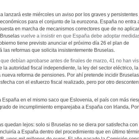
lanzará este miércoles un aviso por los graves y persistentes
oeconómicos para el conjunto de la eurozona. España no entra
a puesta en marcha de mecanismos correctores que de no aplica
o Bruselas
vuelve a insistir en que España debe adoptar medida
obierno tiene previsto anunciar el próximo día 26 el plan de
á las reformas que solicita insistentemente Bruselas.
que debían aprobarse antes de finales de marzo, 41 no han vis
la autoridad fiscal independiente, la ley del sector eléctrico, la
a nueva reforma de pensiones. Por ahí pretende incidir Bruselas
sfecha con el esfuerzo fiscal realizado, pero por otro desconten
a España en el mismo saco que Eslovenia, el país con más ries
l grado de incumplimiento emparejaba a España con Irlanda, Por
 quedan lejos: solo si Bruselas no se diera por satisfecha con 
incluiría a España dentro del procedimiento que en último térmi
IB, unos mil millones de euros. El año pasado la Comisión con