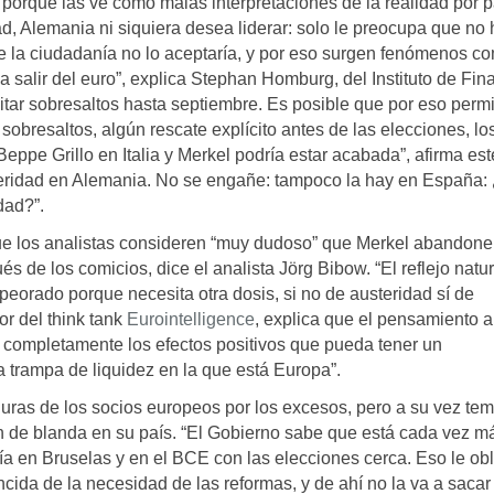
s porque las ve como malas interpretaciones de la realidad por p
d, Alemania ni siquiera desea liderar: solo le preocupa que no
de la ciudadanía no lo aceptaría, y por eso surgen fenómenos c
 a salir del euro”, explica Stephan Homburg, del Instituto de Fi
vitar sobresaltos hasta septiembre. Es posible que por eso permi
bresaltos, algún rescate explícito antes de las elecciones, lo
eppe Grillo en Italia y Merkel podría estar acabada”, afirma est
teridad en Alemania. No se engañe: tampoco la hay en España:
dad?”.
ue los analistas consideren “muy dudoso” que Merkel abandone
 de los comicios, dice el analista Jörg Bibow. “El reflejo natur
peorado porque necesita otra dosis, si no de austeridad sí de
r del think tank
Eurointelligence
, explica que el pensamiento 
 completamente los efectos positivos que pueda tener un
 trampa de liquidez en la que está Europa”.
 duras de los socios europeos por los excesos, pero a su vez te
an de blanda en su país. “El Gobierno sabe que está cada vez m
ía en Bruselas y en el BCE con las elecciones cerca. Eso le obl
ncida de la necesidad de las reformas, y de ahí no la va a sacar