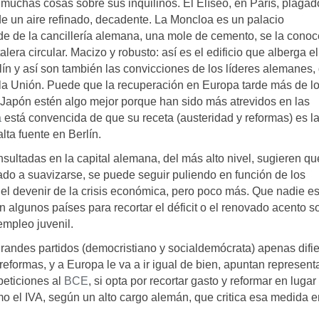
 muchas cosas sobre sus inquilinos. El Elíseo, en París, plagad
e un aire refinado, decadente. La Moncloa es un palacio
de de la cancillería alemana, una mole de cemento, se la conoc
lera circular. Macizo y robusto: así es el edificio que alberga el
ín y así son también las convicciones de los líderes alemanes,
e la Unión. Puede que la recuperación en Europa tarde más de l
apón estén algo mejor porque han sido más atrevidos en las
a
está convencida de que su receta (austeridad y reformas) es l
lta fuente en Berlín.
nsultadas en la capital alemana, del más alto nivel, sugieren qu
do a suavizarse, se puede seguir puliendo en función de los
del devenir de la crisis económica, pero poco más. Que nadie e
en algunos países para recortar el déficit o el renovado acento s
empleo juvenil.
grandes partidos (democristiano y socialdemócrata) apenas difi
reformas, y a Europa le va a ir igual de bien, apuntan represent
 peticiones al
BCE
, si opta por recortar gasto y reformar en lugar
mo el IVA, según un alto cargo alemán, que critica esa medida e