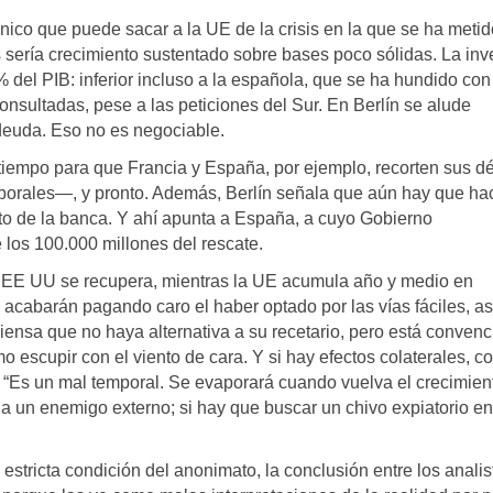
único que puede sacar a la UE de la crisis en la que se ha metid
s sería crecimiento sustentado sobre bases poco sólidas. La inv
 del PIB: inferior incluso a la española, que se ha hundido con
 consultadas, pese a las peticiones del Sur. En Berlín se alude
deuda. Eso no es negociable.
tiempo para que Francia y España, por ejemplo, recorten sus déf
borales—, y pronto. Además, Berlín señala que aún hay que ha
to de la banca. Y ahí apunta a España, a cuyo Gobierno
 los 100.000 millones del rescate.
: EE UU se recupera, mientras la UE acumula año y medio en
acabarán pagando caro el haber optado por las vías fáciles, a
piensa que no haya alternativa a su recetario, pero está conven
 escupir con el viento de cara. Y si hay efectos colaterales, c
: “Es un mal temporal. Se evaporará cuando vuelva el crecimien
a un enemigo externo; si hay que buscar un chivo expiatorio en
 estricta condición del anonimato, la conclusión entre los analis