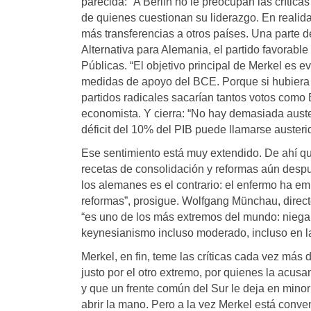
parecida: “A Berlín no le preocupan las crítica
de quienes cuestionan su liderazgo. En realida
más transferencias a otros países. Una parte 
Alternativa para Alemania, el partido favorable
Públicas. “El objetivo principal de Merkel es e
medidas de apoyo del BCE. Porque si hubiera so
partidos radicales sacarían tantos votos como B
economista. Y cierra: “No hay demasiada aus
déficit del 10% del PIB puede llamarse austeri
Ese sentimiento está muy extendido. De ahí q
recetas de consolidación y reformas aún después
los alemanes es el contrario: el enfermo ha em
reformas”, prosigue. Wolfgang Münchau, directo
“es uno de los más extremos del mundo: niega
keynesianismo incluso moderado, incluso en la
Merkel, en fin, teme las críticas cada vez más
justo por el otro extremo, por quienes la acus
y que un frente común del Sur le deja en minor
abrir la mano. Pero a la vez Merkel está conve