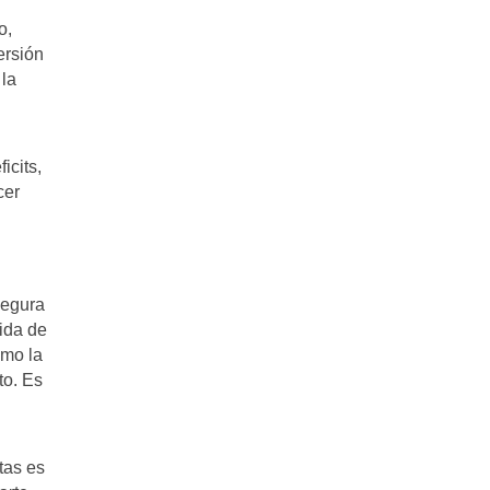
o,
ersión
 la
icits,
cer
segura
cida de
omo la
to. Es
tas es