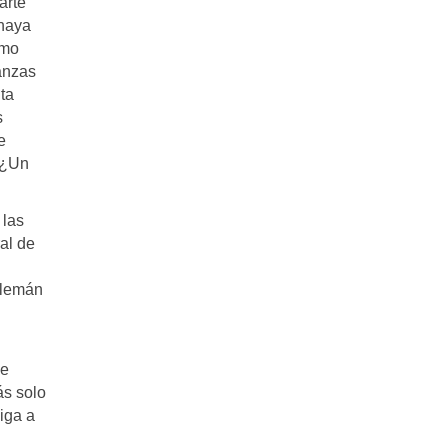
arte
 haya
omo
nanzas
ta
s
e
 ¿Un
 las
al de
alemán
me
ás solo
iga a