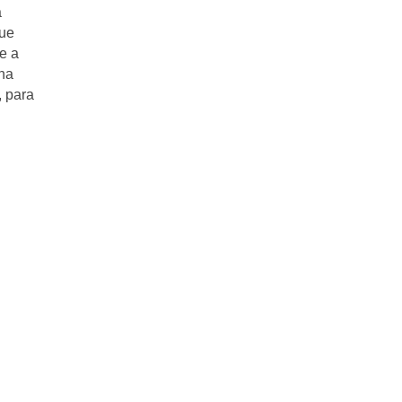
a
que
e a
una
, para