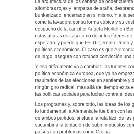
La arquitectura de los centros de poder cuenta
alfombras rojas y lámparas de araña, desprend
bunkerizado, encerrado en sí mismo. Y a la se
como la lavadora por su forma cúbica y su crista
despacho de la canciller
Angela Merkel
en Berl
estas alturas es casi como decir los líderes d
esperado, y puede que EE UU, Reino Unido y J
políticas económicas. El caso es que
Alemani
de largo, asegura con rotunda convicción una a
Y eso difícilmente va a cambiar: las fuentes co
política económica europea, que ya ha empeza
resultados de las elecciones en septiembre y 
ningún giro radical, más allá del tiempo extra 
las políticas sociales para luchar contra el des
Los programas y, sobre todo, las ideas de los 
lo fundamental: a Alemania le fue bien con las 
de ambos partidos, si elude la ruta fácil de las
sucumbir a la tentación de subir impuestos co
países con problemas como Grecia.