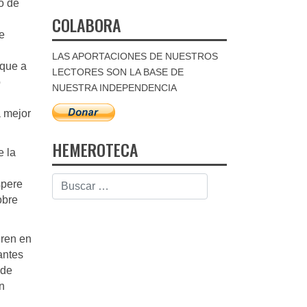
o de
COLABORA
e
LAS APORTACIONES DE NUESTROS
 que a
LECTORES SON LA BASE DE
o
NUESTRA INDEPENDENCIA
a mejor
HEMEROTECA
e la
spere
obre
eren en
antes
 de
n