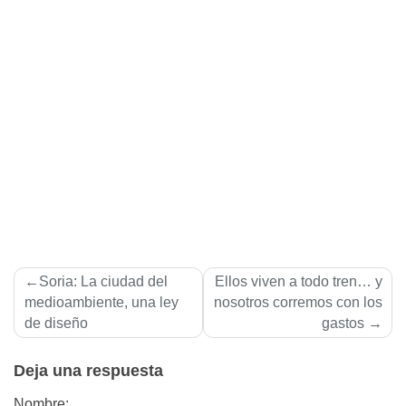
Navegación
Soria: La ciudad del
Ellos viven a todo tren… y
de
medioambiente, una ley
nosotros corremos con los
de diseño
gastos
entradas
Deja una respuesta
Nombre: