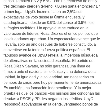
censo. También PNV y BNG –con un retroceso de dos y
tres décimas- pierden terreno. ¿Quién gana entonces? En
primer lugar, UpyD. Incrementa en un 2,5% sus
expectativas de voto desde la última encuesta, y
cuadruplicaría –desde un 0,9% del censo al 3,6%- los
sufragios recibidos. Un apoyo que se traduce en la
valoración de líderes. Rosa Díez es el único político que
los ciudadanos aprueban. Un espectacular avance que le
llevaría, sólo un año después de haberse constituido, a
convertirse en la tercera fuerza política española. El
fabuloso avance de UpyD refleja la imperiosa búsqueda
de alternativas en la sociedad española. El partido de
Rosa Díez y Savater, no sólo garantiza una línea de
firmeza ante el nacionalismo étnico y una defensa de la
unidad, la igualdad y la solidaridad, tan necesarias en
tiempos de crisis pero hoy permanentemente amenazadas.
Es también una formación independiente. Y la mejor
prueba es que los bancos –los mismos que condonan las
deudas a PSOE y PP- les negaron los créditos. UpyD
respondió apoyándose en la gente, vendiendo bonos de