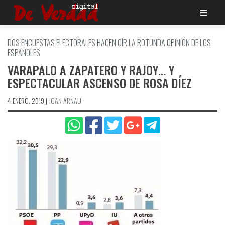
Saltar
al
contenido
DOS ENCUESTAS ELECTORALES HACEN OÍ­R LA ROTUNDA OPINIÓN DE LOS
ESPAÑOLES
VARAPALO A ZAPATERO Y RAJOY… Y
ESPECTACULAR ASCENSO DE ROSA DÍ­EZ
4 ENERO, 2019
|
JOAN ARNAU