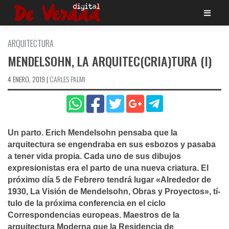
Saltar
al
contenido
ARQUITECTURA
MENDELSOHN, LA ARQUITEC(CRIA)TURA (I)
4 ENERO, 2019
|
CARLES PALMI
Un parto. Erich Mendelsohn pensaba que la
arquitectura se engendraba en sus esbozos y pasaba
a tener vida propia. Cada uno de sus dibujos
expresionistas era el parto de una nueva criatura. El
próximo dí­a 5 de Febrero tendrá lugar «Alrededor de
1930, La Visión de Mendelsohn, Obras y Proyectos», tí­
tulo de la próxima conferencia en el ciclo
Correspondencias europeas. Maestros de la
arquitectura Moderna que la Residencia de