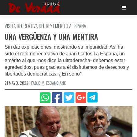
Saltar
al
contenido
VISITA RECREATIVA DEL REY EMÉRITO A ESPAÑA
UNA VERGÜENZA Y UNA MENTIRA
Sin dar explicaciones, mostrando su impunidad. Así ha
sido el retorno recreativo de Juan Carlos I a España, un
emérito al que -nos dice la ultraderecha- debemos estar
agradecidos, pues gracias a él disfrutamos de derechos y
libertades democráticas. ¿En serio?
21 MAYO, 2022
|
PABLO M. ESCANCIANO