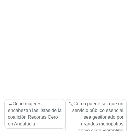
Navegación
Ocho mujeres
“¿Como puede ser que un
de
encabezan las listas de la
servicio público esencial
coalición Recortes Cero
sea gestionado por
entradas
en Andalucía
grandes monopolios
como el de Florentino