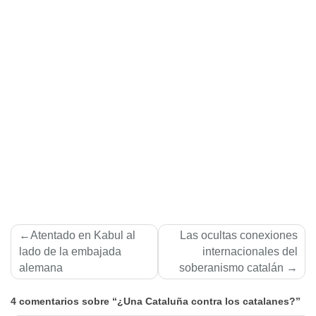
Navegación
Atentado en Kabul al
Las ocultas conexiones
de
lado de la embajada
internacionales del
alemana
soberanismo catalán
entradas
4 comentarios sobre “¿Una Cataluña contra los catalanes?”