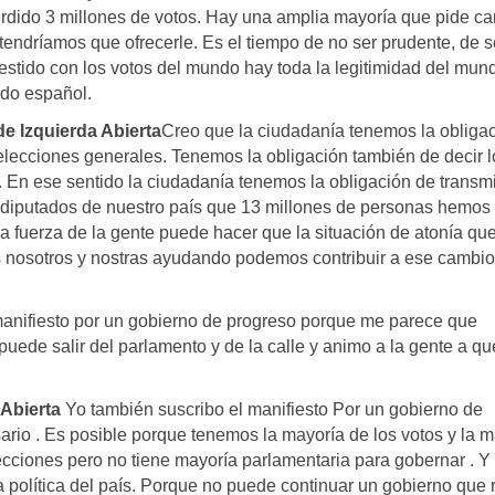
erdido 3 millones de votos. Hay una amplia mayoría que pide ca
tendríamos que ofrecerle. Es el tiempo de no ser prudente, de s
estido con los votos del mundo hay toda la legitimidad del mun
ado español.
e Izquierda Abierta
Creo que la ciudadanía tenemos la obliga
 elecciones generales. Tenemos la obligación también de decir 
n ese sentido la ciudadanía tenemos la obligación de transmit
 y diputados de nuestro país que 13 millones de personas hemos
a fuerza de la gente puede hacer que la situación de atonía qu
 nosotros y nostras ayudando podemos contribuir a ese cambi
manifiesto por un gobierno de progreso porque me parece que
uede salir del parlamento y de la calle y animo a la gente a qu
 Abierta
Yo también suscribo el manifiesto Por un gobierno de
ario . Es posible porque tenemos la mayoría de los votos y la m
ecciones pero no tiene mayoría parlamentaria para gobernar . Y
 política del país. Porque no puede continuar un gobierno que 