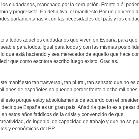
de los ciudadanos, manchado por la corrupción. Frente a él pode
 y progresista. En definitiva, el manifiesto Por un gobierno d
ades parlamentarias y con las necesidades del país y los ciuda
o a todos aquellos ciudadanos que viven en España para que 
deseable para todos. Igual para todos y con las mismas posibilid
n lo que está haciendo y sea merecedor de aquello que hace co
ecir que como escritora escribo luego existo. Gracias.
te manifiesto tan trasversal, tan plural, tan sensato que no es o
millones de españoles no pueden perder frente a ocho millones
ifiesto porque estoy absolutamente de acuerdo con el presiden
 decir que España es un gran país. Añadiría que lo es a pesar d
o en estos años fatídicos de la crisis y convencido de que
creatividad, de ingenio, de capacidad de trabajo y que no se p
iales y económicas del PP.