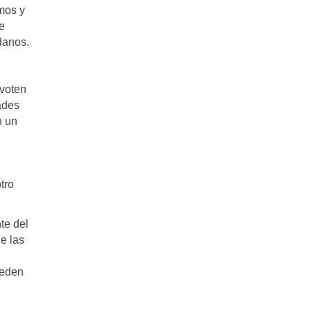
mos y
e
danos.
voten
ades
n un
tro
te del
e las
ueden