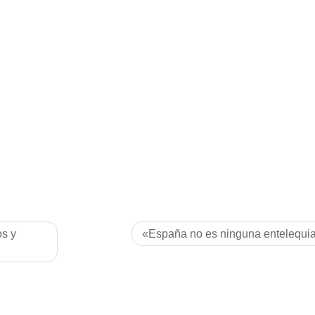
s y
«España no es ninguna entelequi