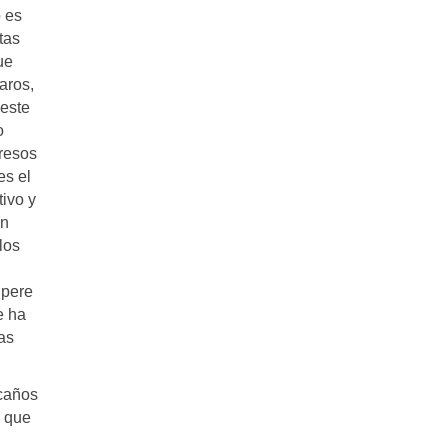
o es
tas
ue
aros,
 este
o
gresos
es el
ivo y
an
los
upere
e ha
as
scaños
e que