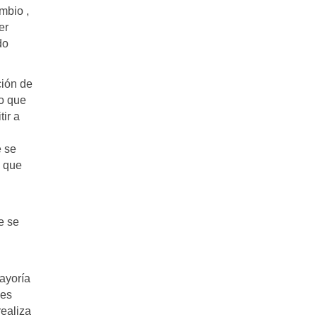
mbio ,
er
do
ción de
lo que
ir a
e se
o que
e se
ayoría
 es
realiza