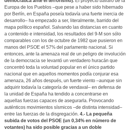
democrática ante el terrorismo).
El proyecto bávaro de la
Europa de los Pueblos –que pese a haber sido hibernado
por Berlín, en España poseía todavía una fuerte inercia de
desarrollo– ha empezado a ser, literalmente, barrido del
mapa político español. Salvando las distancias en cuanto
a contenido e intensidad, los resultados del 9-M son sólo
comparables con los de octubre de 1982 que pusieron en
manos del PSOE el 57% del parlamento nacional. Si
entonces, ante la amenaza real de un peligro de involución
de la democracia se levantó un verdadero huracán que
concentró toda la voluntad popular en el único partido
nacional que en aquellos momentos podía conjurar esa
amenaza, 26 años después, un fuerte viento –aunque sin
adquirir todavía la categoría de vendaval– en defensa de
la unidad de España ha tendido a concentrarse en
aquellas fuerzas capaces de asegurarla. Provocando
auténticos movimientos sísmicos –de distinta intensidad–
entre las fuerzas de la disgregación.
4.- La pequeña
subida de votos del PSOE (un 0,34% en número de
votantes) ha sido posible gracias a un doble