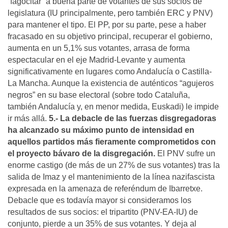
“fagocitar” a buena parte de votantes de sus socios de
legislatura (IU principalmente, pero también ERC y PNV)
para mantener el tipo. El PP, por su parte, pese a haber
fracasado en su objetivo principal, recuperar el gobierno,
aumenta en un 5,1% sus votantes, arrasa de forma
espectacular en el eje Madrid-Levante y aumenta
significativamente en lugares como Andalucía o Castilla-
La Mancha. Aunque la existencia de auténticos “agujeros
negros” en su base electoral (sobre todo Cataluña,
también Andalucía y, en menor medida, Euskadi) le impide
ir más allá.
5.- La debacle de las fuerzas disgregadoras
ha alcanzado su máximo punto de intensidad en
aquellos partidos más fieramente comprometidos con
el proyecto bávaro de la disgregación.
El PNV sufre un
enorme castigo (de más de un 27% de sus votantes) tras la
salida de Imaz y el mantenimiento de la línea nazifascista
expresada en la amenaza de referéndum de Ibarretxe.
Debacle que es todavía mayor si consideramos los
resultados de sus socios: el tripartito (PNV-EA-IU) de
conjunto, pierde a un 35% de sus votantes. Y deja al