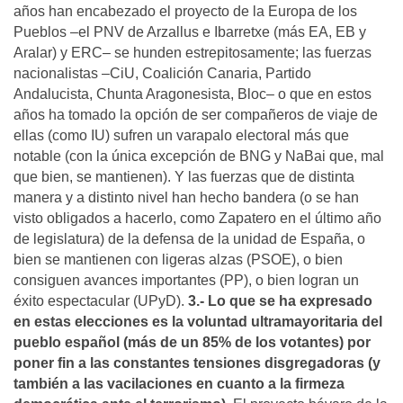
años han encabezado el proyecto de la Europa de los
Pueblos –el PNV de Arzallus e Ibarretxe (más EA, EB y
Aralar) y ERC– se hunden estrepitosamente; las fuerzas
nacionalistas –CiU, Coalición Canaria, Partido
Andalucista, Chunta Aragonesista, Bloc– o que en estos
años ha tomado la opción de ser compañeros de viaje de
ellas (como IU) sufren un varapalo electoral más que
notable (con la única excepción de BNG y NaBai que, mal
que bien, se mantienen). Y las fuerzas que de distinta
manera y a distinto nivel han hecho bandera (o se han
visto obligados a hacerlo, como Zapatero en el último año
de legislatura) de la defensa de la unidad de España, o
bien se mantienen con ligeras alzas (PSOE), o bien
consiguen avances importantes (PP), o bien logran un
éxito espectacular (UPyD).
3.- Lo que se ha expresado
en estas elecciones es la voluntad ultramayoritaria del
pueblo español (más de un 85% de los votantes) por
poner fin a las constantes tensiones disgregadoras (y
también a las vacilaciones en cuanto a la firmeza