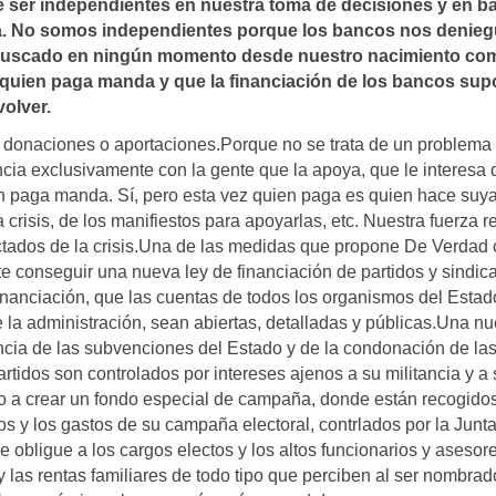
e ser independientes en nuestra toma de decisiones y en b
ca. No somos independientes porque los bancos nos denie
 buscado en ningún momento desde nuestro nacimiento co
quien paga manda y que la financiación de los bancos su
olver.
onaciones o aportaciones.Porque no se trata de un problema
ncia exclusivamente con la gente que la apoya, que le interesa
ien paga manda. Sí, pero esta vez quien paga es quien hace suya
 crisis, de los manifiestos para apoyarlas, etc. Nuestra fuerza r
ctados de la crisis.Una de las medidas que propone De Verdad 
 conseguir una nueva ley de financiación de partidos y sindic
inanciación, que las cuentas de todos los organismos del Estado
e la administración, sean abiertas, detalladas y públicas.Una n
ncia de las subvenciones del Estado y de la condonación de la
rtidos son controlados por intereses ajenos a su militancia y a
o a crear un fondo especial de campaña, donde están recogido
s y los gastos de su campaña electoral, contrlados por la Junt
ue obligue a los cargos electos y los altos funcionarios y asesor
y las rentas familiares de todo tipo que perciben al ser nombrad