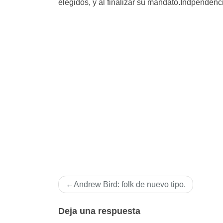
elegidos, y al finalizar su mandato.Indpendenc
Navegación
Andrew Bird: folk de nuevo tipo.
de
entradas
Deja una respuesta