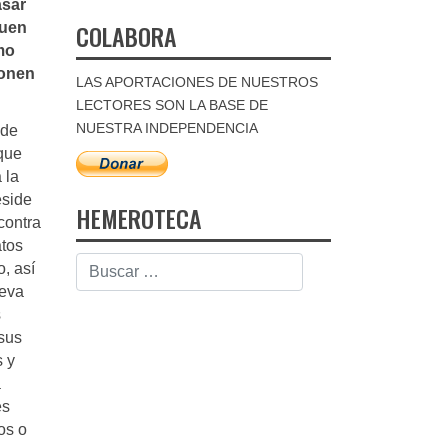
asar
COLABORA
guen
mo
ponen
LAS APORTACIONES DE NUESTROS
LECTORES SON LA BASE DE
NUESTRA INDEPENDENCIA
 de
 que
 la
eside
HEMEROTECA
contra
atos
, así
ueva
s
 sus
s y
a
es
os o