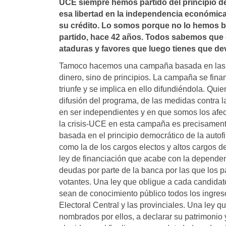
UCE siempre hemos partido del principio d
esa libertad en la independencia económi
su crédito. Lo somos porque no lo hemos
partido, hace 42 años. Todos sabemos que 
ataduras y favores que luego tienes que dev
Tamoco hacemos una campaña basada en las d
dinero, sino de principios. La campaña se fina
triunfe y se implica en ello difundiéndola. Qu
difusión del programa, de las medidas contra la
en ser independientes y en que somos los afe
la crisis-UCE en esta campaña es precisamente
basada en el principio democrático de la autof
como la de los cargos electos y altos cargos d
ley de financiación que acabe con la depende
deudas por parte de la banca por las que los pa
votantes. Una ley que obligue a cada candidat
sean de conocimiento público todos los ingreso
Electoral Central y las provinciales. Una ley q
nombrados por ellos, a declarar su patrimonio 