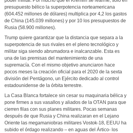
poder militar. Por mucho que el Kremlin se rearme, solo en
presupuesto bélico la superpotencia norteamericana
(604.452 millones de dólares) multiplica por 4,2 los gastos
de China (145.039 millones) y por 10 los presupuestos de
Rusia (58.900 millones).
Trump quiere garantizar que la distancia que separa a la
superpotencia de sus rivales en el pleno tecnológico y
militar siga siendo abrumadora e inalcanzable. Esta es
una de las premisas del mantenimiento de una
supremacía. Con el mismo objetivo anunciaron hace
pocos meses la creación oficial para el 2020 de la sexta
división del Pentágono, un Ejército dedicado al control
estadounidense de la órbita terrestre.
La Casa Blanca fortalece sin cesar su maquinaria bélica y
pone firmes a sus vasallos y aliados de la OTAN para que
cierren filas con sus planes militares. Pocas semanas
después de que Rusia y China realizaran en el Lejano
Oriente las megamaniobras militares Vostok-18, EEUU ha
subido el órdago realizando – en aguas del Ártico- los