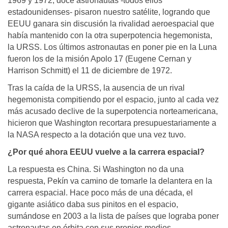
1969 y 1972, doce astronautas -todos ellos
estadounidenses- pisaron nuestro satélite, logrando que
EEUU ganara sin discusión la rivalidad aeroespacial que
había mantenido con la otra superpotencia hegemonista,
la URSS. Los últimos astronautas en poner pie en la Luna
fueron los de la misión Apolo 17 (Eugene Cernan y
Harrison Schmitt) el 11 de diciembre de 1972.
Tras la caída de la URSS, la ausencia de un rival
hegemonista compitiendo por el espacio, junto al cada vez
más acusado declive de la superpotencia norteamericana,
hicieron que Washington recortara presupuestariamente a
la NASA respecto a la dotación que una vez tuvo.
¿Por qué ahora EEUU vuelve a la carrera espacial?
La respuesta es China. Si Washington no da una
respuesta, Pekín va camino de tomarle la delantera en la
carrera espacial. Hace poco más de una década, el
gigante asiático daba sus pinitos en el espacio,
sumándose en 2003 a la lista de países que lograba poner
astronautas en órbita con sus propios medios