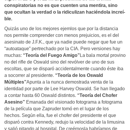
conspiratorias no es que cuenten una mentira, sino
que ocultan la verdad o la ridiculizan haciéndola increí­
ble.
Quizás uno de los mejores ejemlos que por la distancia
nos permite comprender con menos prejuicios, es el del
asesinato de J.F.K., que ya nadie puede negar que fue un
“autoataque” pertrechado por la CIA. Pero versiones hay
muchas:
“Teoría del Fuego Amigo”
La bala mortal provino
no del rifle de Oswald sino del revólver de uno de sus
escoltas, que se disparó accidentalmente cuando éste iba
a socorrer al presidente.
“Teoría de los Oswald
Múltiples”
Apunta a la nunca demostrada venta de la
identidad por parte de Lee Harvey Oswald. Se han llegado
a contar hasta 60 Oswald distintos.
“Teoría del Chofer
Asesino”
Emanada del visionado fotograma a fotograma
de la película que Zapruder tomó en el lugar de los
hechos. Según ella, fue el chofer del presidente el que
disparó contra Kennedy, redujo la velocidad de la limusina
y salió pitando al hospital. De creérnosla habríamos de