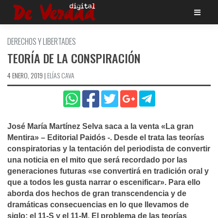
Saltar
al
contenido
DERECHOS Y LIBERTADES
TEORÍ­A DE LA CONSPIRACIÓN
4 ENERO, 2019
|
ELÍ­AS CAVA
José Marí­a Martí­nez Selva saca a la venta «La gran
Mentira» – Editorial Paidós -. Desde el trata las teorí­as
conspiratorias y la tentación del periodista de convertir
una noticia en el mito que será recordado por las
generaciones futuras «se convertirá en tradición oral y
que a todos les gusta narrar o escenificar». Para ello
aborda dos hechos de gran transcendencia y de
dramáticas consecuencias en lo que llevamos de
siglo: el 11-S y el 11-M. El problema de las teorí­as