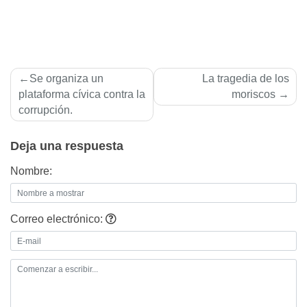
Navegación
Se organiza un
La tragedia de los
de
plataforma cí­vica contra la
moriscos
corrupción.
entradas
Deja una respuesta
Nombre:
Correo electrónico: