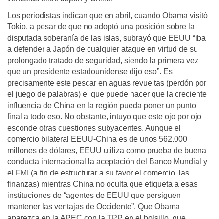
Los periodistas indican que en abril, cuando Obama visitó
Tokio, a pesar de que no adoptó una posición sobre la
disputada soberanía de las islas, subrayó que EEUU “iba
a defender a Japón de cualquier ataque en virtud de su
prolongado tratado de seguridad, siendo la primera vez
que un presidente estadounidense dijo eso”. Es
precisamente este pescar en aguas revueltas (perdón por
el juego de palabras) el que puede hacer que la creciente
influencia de China en la región pueda poner un punto
final a todo eso. No obstante, intuyo que este ojo por ojo
esconde otras cuestiones subyacentes. Aunque el
comercio bilateral EEUU-China es de unos 562.000
millones de dólares, EEUU utiliza como prueba de buena
conducta internacional la aceptación del Banco Mundial y
el FMI (a fin de estructurar a su favor el comercio, las
finanzas) mientras China no oculta que etiqueta a esas
instituciones de “agentes de EEUU que persiguen
mantener las ventajas de Occidente”. Que Obama
aparezca en la APEC con la TPP en el bolsillo, que