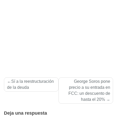
Navegación
Sí­ a la reestructuración
George Soros pone
de
de la deuda
precio a su entrada en
FCC: un descuento de
entradas
hasta el 20%
Deja una respuesta