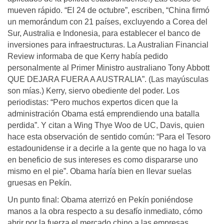
mueven rápido. “El 24 de octubre”, escriben, “China firmó
un memorándum con 21 países, excluyendo a Corea del
Sur, Australia e Indonesia, para establecer el banco de
inversiones para infraestructuras. La Australian Financial
Review informaba de que Kerry había pedido
personalmente al Primer Ministro australiano Tony Abbott
QUE DEJARA FUERA A AUSTRALIA”. (Las mayúsculas
son mías.) Kerry, siervo obediente del poder. Los
periodistas: “Pero muchos expertos dicen que la
administración Obama está emprendiendo una batalla
perdida”. Y citan a Wing Thye Woo de UC, Davis, quien
hace esta observación de sentido común: “Para el Tesoro
estadounidense ir a decirle a la gente que no haga lo va
en beneficio de sus intereses es como dispararse uno
mismo en el pie”. Obama haría bien en llevar suelas
gruesas en Pekín.
Un punto final: Obama aterrizó en Pekín poniéndose
manos a la obra respecto a su desafío inmediato, cómo
abrir por la fuerza el mercado chino a las empresas