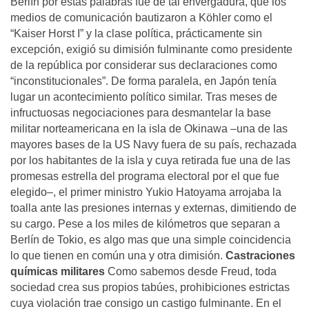
Berlín por estas palabras fue de tal envergadura, que los
medios de comunicación bautizaron a Köhler como el
“Kaiser Horst I” y la clase política, prácticamente sin
excepción, exigió su dimisión fulminante como presidente
de la república por considerar sus declaraciones como
“inconstitucionales”. De forma paralela, en Japón tenía
lugar un acontecimiento político similar. Tras meses de
infructuosas negociaciones para desmantelar la base
militar norteamericana en la isla de Okinawa –una de las
mayores bases de la US Navy fuera de su país, rechazada
por los habitantes de la isla y cuya retirada fue una de las
promesas estrella del programa electoral por el que fue
elegido–, el primer ministro Yukio Hatoyama arrojaba la
toalla ante las presiones internas y externas, dimitiendo de
su cargo. Pese a los miles de kilómetros que separan a
Berlín de Tokio, es algo mas que una simple coincidencia
lo que tienen en común una y otra dimisión.
Castraciones
químicas militares
Como sabemos desde Freud, toda
sociedad crea sus propios tabúes, prohibiciones estrictas
cuya violación trae consigo un castigo fulminante. En el