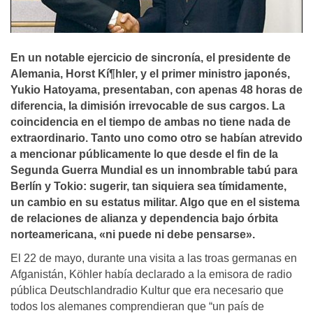
En un notable ejercicio de sincroní­a, el presidente de
Alemania, Horst Kí¶hler, y el primer ministro japonés,
Yukio Hatoyama, presentaban, con apenas 48 horas de
diferencia, la dimisión irrevocable de sus cargos. La
coincidencia en el tiempo de ambas no tiene nada de
extraordinario. Tanto uno como otro se habí­an atrevido
a mencionar públicamente lo que desde el fin de la
Segunda Guerra Mundial es un innombrable tabú para
Berlí­n y Tokio: sugerir, tan siquiera sea tí­midamente,
un cambio en su estatus militar. Algo que en el sistema
de relaciones de alianza y dependencia bajo órbita
norteamericana, «ni puede ni debe pensarse».
El 22 de mayo, durante una visita a las troas germanas en
Afganistán, Köhler había declarado a la emisora de radio
pública Deutschlandradio Kultur que era necesario que
todos los alemanes comprendieran que “un país de