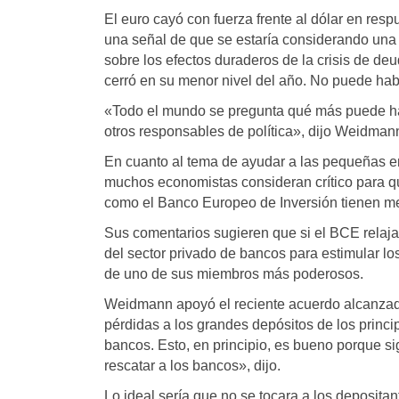
El euro cayó con fuerza frente al dólar en re
una señal de que se estaría considerando una r
sobre los efectos duraderos de la crisis de deu
cerró en su menor nivel del año. No puede hab
«Todo el mundo se pregunta qué más puede hac
otros responsables de política», dijo Weidman
En cuanto al tema de ayudar a las pequeñas e
muchos economistas consideran crítico para q
como el Banco Europeo de Inversión tienen me
Sus comentarios sugieren que si el BCE relaja
del sector privado de bancos para estimular lo
de uno de sus miembros más poderosos.
Weidmann apoyó el reciente acuerdo alcanzado
pérdidas a los grandes depósitos de los princ
bancos. Esto, en principio, es bueno porque si
rescatar a los bancos», dijo.
Lo ideal sería que no se tocara a los deposita