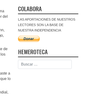
COLABORA
una
r del
LAS APORTACIONES DE NUESTROS
LECTORES SON LA BASE DE
nn,
NUESTRA INDEPENDENCIA
go,
te de
HEMEROTECA
 los
raste a
 que lo
ndial,