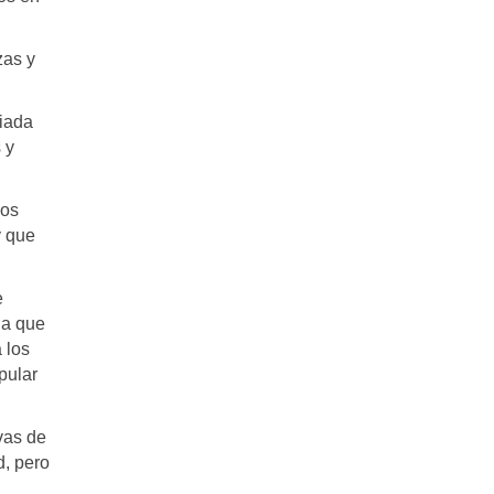
zas y
iada
 y
los
y que
e
ja que
 los
pular
vas de
d, pero