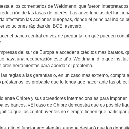
spuesta a los comentarios de Weidmann, que fueron interpretado
educción de las tasas de interés. Las advertencias del funcion
da afectaron las acciones europeas, donde el principal índice bu
er soluciones rápidas del BCE, aseveró.
er el banco central en vez de preguntar en qué pueden contri
n.
mpresas del sur de Europa a acceder a créditos más baratos, q
ue haya una recuperación este año, Weidmann dijo que institu
jores herramientas para abordar el problema.
 las reglas a las garantías o, en un caso más extremo, compra a
s préstamos, es probable que lo tenga que hacer ante las objec
 entre Chipre y sus acreedores internacionales para imponer
ipales bancos. «El caso de Chipre demuestra que es posible liq
gnifica que los contribuyentes no siempre tienen que participar 
ntes, dijo el funcionario alemán, aunque destacó que los depósi