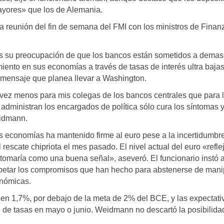
ayores» que los de Alemania.
 reunión del fin de semana del FMI con los ministros de Finan
s su preocupación de que los bancos están sometidos a demas
imiento en sus economías a través de tasas de interés ultra bajas
n mensaje que planea llevar a Washington.
 vez menos para mis colegas de los bancos centrales que para 
administran los encargados de política sólo cura los síntomas 
eidmann.
s economías ha mantenido firme al euro pese a la incertidumbr
 rescate chipriota el mes pasado. El nivel actual del euro «refle
o tomaría como una buena señal», aseveró. El funcionario instó a
spetar los compromisos que han hecho para abstenerse de mani
onómicas.
 en 1,7%, por debajo de la meta de 2% del BCE, y las expectati
 de tasas en mayo o junio. Weidmann no descartó la posibilida