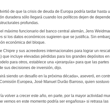
virtió de que la crisis de deuda de Europa podría tardar hasta 
ón duradera sólo llegará cuando los políticos dejen de depende
tructurales profundas.
, el máximo funcionario del banco central alemán, Jens Weidma
és si los datos económicos sugieren que se justifica. Sin embar
ción económica del bloque.
 Chipre y sus acreedores internacionales para lograr un resca
) que incluye elevadas pérdidas para los grandes depósitos en
delo para otros, establece una «jerarquía» para que las partes
e sus decisiones de inversión, dijo.
eguirá siendo un desafío en la próxima década», aseveró, en cont
la Comisión Europea, José Manuel Durão Barroso, quien sostuvo
ía volver a crecer este año, en parte, por la mayor actividad mu
e vemos en este momento podría ser engañosa» si retrasa las