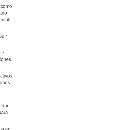
s como
ario
rsátil
buir
ue
ciones
ctivos
iones
uidar
para
tos en