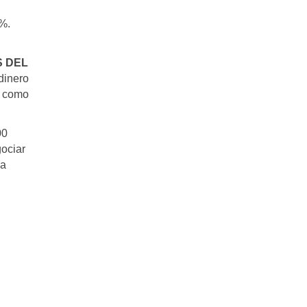
3%.
S DEL
 dinero
o como
00
gociar
na