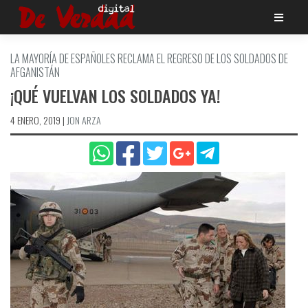
Saltar
al
contenido
LA MAYORÍ­A DE ESPAÑOLES RECLAMA EL REGRESO DE LOS SOLDADOS DE
AFGANISTÁN
¡QUÉ VUELVAN LOS SOLDADOS YA!
4 ENERO, 2019
|
JON ARZA