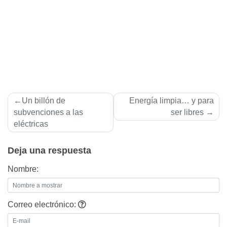
Navegación
Un billón de
Energí­a limpia… y para
de
subvenciones a las
ser libres
eléctricas
entradas
Deja una respuesta
Nombre:
Correo electrónico: