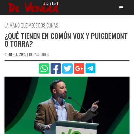
Saltar
al
contenido
LA MANO QUE MECE DOS CUNAS
¿QUÉ TIENEN EN COMÚN VOX Y PUIGDEMONT
O TORRA?
4 ENERO, 2019
|
REDACTORES