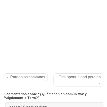
Navegación
Paradojas catalanas
Otra oportunidad perdida
de
entradas
3 comentarios sobre “¿Qué tienen en común Vox y
Puigdemont o Torra?”
general dynamics
dice: