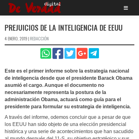
Saltar
al
contenido
PREJUICIOS DE LA INTELIGENCIA DE EEUU
4 ENERO, 2019
|
REDACCIÓN
Este es el primer informe sobre la estrategia nacional
de inteligencia desde que el presidente Barack Obama
asumió el cargo. Aunque el documento no
necesariamente representa la postura de la
administración Obama, actuará como guí­a para el
presidente para formular su estrategia de inteligencia.
A través del informe, odemos concluir que a pesar de que
los EEUU han sido objeto de una elección presidencial
histórica y una serie de acontecimientos que han sacudido
al mundo después del 11-S, su objetivo estratégico y sus