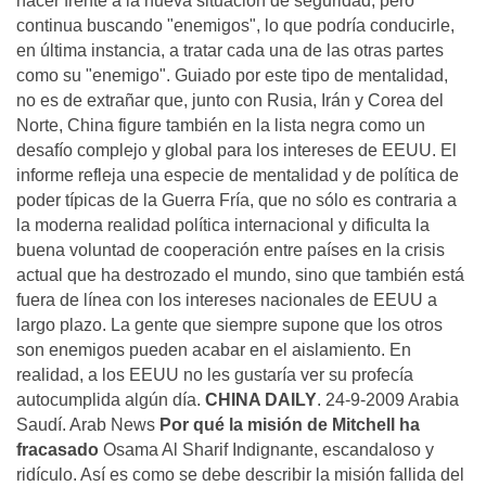
hacer frente a la nueva situación de seguridad, pero
continua buscando "enemigos", lo que podría conducirle,
en última instancia, a tratar cada una de las otras partes
como su "enemigo". Guiado por este tipo de mentalidad,
no es de extrañar que, junto con Rusia, Irán y Corea del
Norte, China figure también en la lista negra como un
desafío complejo y global para los intereses de EEUU. El
informe refleja una especie de mentalidad y de política de
poder típicas de la Guerra Fría, que no sólo es contraria a
la moderna realidad política internacional y dificulta la
buena voluntad de cooperación entre países en la crisis
actual que ha destrozado el mundo, sino que también está
fuera de línea con los intereses nacionales de EEUU a
largo plazo. La gente que siempre supone que los otros
son enemigos pueden acabar en el aislamiento. En
realidad, a los EEUU no les gustaría ver su profecía
autocumplida algún día.
CHINA DAILY
. 24-9-2009 Arabia
Saudí. Arab News
Por qué la misión de Mitchell ha
fracasado
Osama Al Sharif Indignante, escandaloso y
ridículo. Así es como se debe describir la misión fallida del