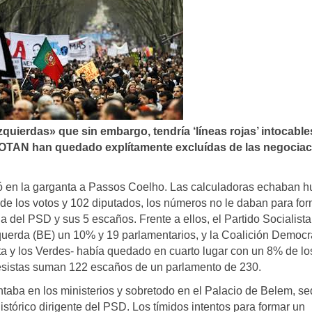
quierdas» que sin embargo, tendrí­a ‘lí­neas rojas’ intocables
a OTAN han quedado explí­tamente excluí­das de las negocia
antó en la garganta a Passos Coelho. Las calculadoras echaban 
de los votos y 102 diputados, los números no le daban para fo
a del PSD y sus 5 escaños. Frente a ellos, el Partido Socialist
querda (BE) un 10% y 19 parlamentarios, y la Coalición Democr
ta y los Verdes- había quedado en cuarto lugar con un 8% de lo
resistas suman 122 escaños de un parlamento de 230.
taba en los ministerios y sobretodo en el Palacio de Belem, se
istórico dirigente del PSD. Los tímidos intentos para formar un