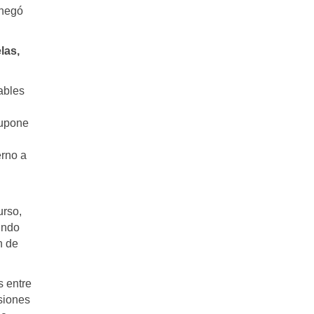
 negó
las,
ables
supone
erno a
urso,
undo
n de
s entre
nsiones