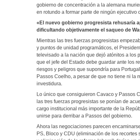
gobierno de concentración a la alemana muriero
en rotundo a formar parte de ningún ejecutivo
«El nuevo gobierno progresista rehusaría ap
dificultando objetivamente el saqueo de Wa
Mientras las tres fuerzas progresistas empeza
y puntos de unidad programáticos, el President
televisado a la nación que dejó atónitos a los
que el jefe del Estado debe guardar ante los r
riesgos y peligros que supondría para Portuga
Passos Coelho, a pesar de que no tiene ni la 
investidura.
Lo único que consiguieron Cavaco y Passos Coe
las tres fuerzas progresistas se ponían de acu
cargo institucional más importante de la Repúb
unirse para derribar a Passos del gobierno.
Ahora las negociaciones parecen encaminarse 
PS, Bloco y CDU (eliminación de los recortes s