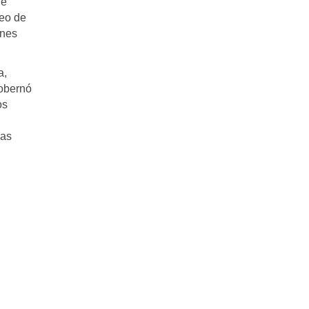
ue
ueo de
ones
a,
gobernó
os
las