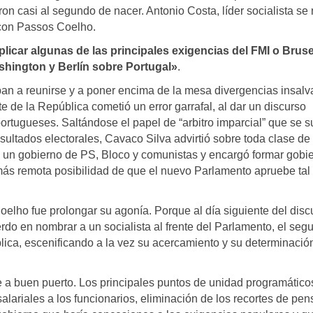
n casi al segundo de nacer. Antonio Costa, líder socialista se
 con Passos Coelho.
licar algunas de las principales exigencias del FMI o Bruse
shington y Berlín sobre Portugal»
.
ban a reunirse y a poner encima de la mesa divergencias insalv
e de la República cometió un error garrafal, al dar un discurso
 portugueses. Saltándose el papel de “arbitro imparcial” que se 
esultados electorales, Cavaco Silva advirtió sobre toda clase de
l un gobierno de PS, Bloco y comunistas y encargó formar gobi
más remota posibilidad de que el nuevo Parlamento apruebe tal
lho fue prolongar su agonía. Porque al día siguiente del disc
erdo en nombrar a un socialista al frente del Parlamento, el seg
lica, escenificando a la vez su acercamiento y su determinació
a buen puerto. Los principales puntos de unidad programático
alariales a los funcionarios, eliminación de los recortes de pe