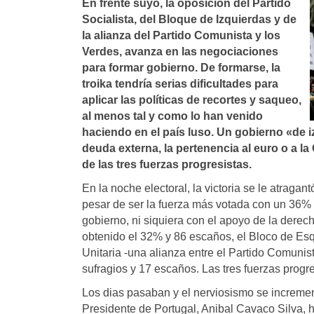
En frente suyo, la oposición del Partido
Socialista, del Bloque de Izquierdas y de
la alianza del Partido Comunista y los
Verdes, avanza en las negociaciones
para formar gobierno. De formarse, la
troika tendrí­a serias dificultades para
aplicar las polí­ticas de recortes y saqueo,
al menos tal y como lo han venido
haciendo en el paí­s luso. Un gobierno «de iz
deuda externa, la pertenencia al euro o a l
de las tres fuerzas progresistas.
En la noche electoral, la victoria se le atrag
pesar de ser la fuerza más votada con un 36% 
gobierno, ni siquiera con el apoyo de la derech
obtenido el 32% y 86 escaños, el Bloco de Es
Unitaria -una alianza entre el Partido Comunis
sufragios y 17 escaños. Las tres fuerzas prog
Los dias pasaban y el nerviosismo se incremen
Presidente de Portugal, Anibal Cavaco Silva, h