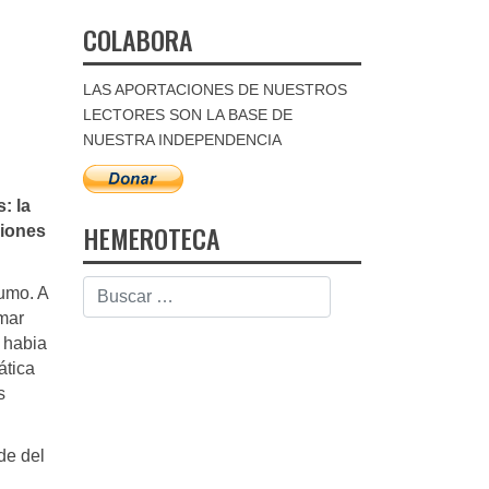
COLABORA
LAS APORTACIONES DE NUESTROS
LECTORES SON LA BASE DE
NUESTRA INDEPENDENCIA
: la
HEMEROTECA
ciones
humo. A
rmar
a habia
ática
s
de del