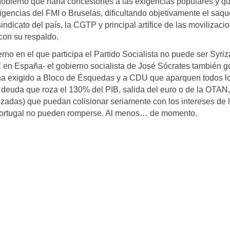
 gobierno que haría concesiones a las exigencias populares y q
xigencias del FMI o Bruselas, dificultando objetivamente el saq
ndicato del país, la CGTP y principal artífice de las movilizaci
con su respaldo.
rno en el que participa el Partido Socialista no puede ser Syriz
E en España- el gobierno socialista de José Sócrates también 
S ha exigido a Bloco de Esquedas y a CDU que aparquen todos l
 deuda que roza el 130% del PIB, salida del euro o de la OTAN,
atizadas) que puedan colisionar seriamente con los intereses de 
n Portugal no pueden romperse. Al menos… de momento.