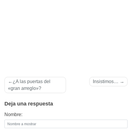
Navegación
¿A las puertas del
Insistimos…
de
«gran arreglo»?
entradas
Deja una respuesta
Nombre: