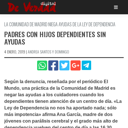
Saltar
al
contenido
LA COMUNIDAD DE MADRID NIEGA AYUDAS DE LA LEY DE DEPENDENCIA
PADRES CON HIJOS DEPENDIENTES SIN
AYUDAS
4 ENERO, 2019
|
ANDREA SANTOS Y DOMINGO
Según la denuncia, reseñada por el periódico El
Mundo, una práctica de la Comunidad de Madrid es
negar las ayudas a los cuidadores cuando los
dependientes tienen atención de un centro de dí­a. «La
Ley de Dependencia no nos ha aportado nada; sólo
más impotencia» afirma Ana Garcí­a, madre de dos
jóvenes con parálisis cerebral y el grado más alto de
dependencia vuelven del centro de dí­a a las 16.30