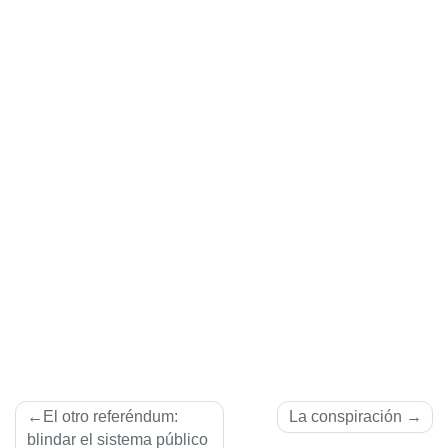
Navegación
El otro referéndum:
La conspiración
de
blindar el sistema público