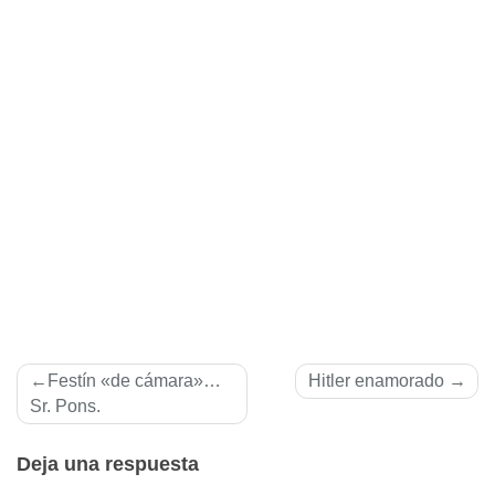
Navegación
Festí­n «de cámara»…
Hitler enamorado
de
Sr. Pons.
entradas
Deja una respuesta