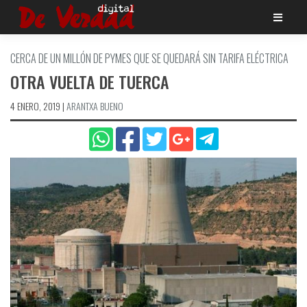
Saltar
al
contenido
CERCA DE UN MILLÓN DE PYMES QUE SE QUEDARÁ SIN TARIFA ELÉCTRICA
OTRA VUELTA DE TUERCA
4 ENERO, 2019
|
ARANTXA BUENO