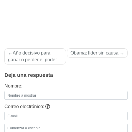
Navegación
Año decisivo para
Obama: lí­der sin causa
de
ganar o perder el poder
entradas
Deja una respuesta
Nombre:
Correo electrónico: