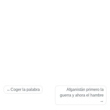
Navegación
Coger la palabra
Afganistán primero la
de
guerra y ahora el hambre
entradas