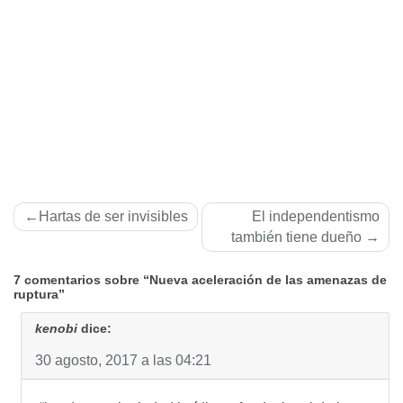
Navegación
Hartas de ser invisibles
El independentismo
de
también tiene dueño
entradas
7 comentarios sobre “Nueva aceleración de las amenazas de
ruptura”
kenobi
dice:
30 agosto, 2017 a las 04:21