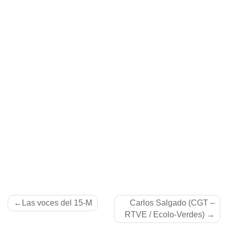
Navegación
Las voces del 15-M
Carlos Salgado (CGT –
de
RTVE / Ecolo-Verdes)