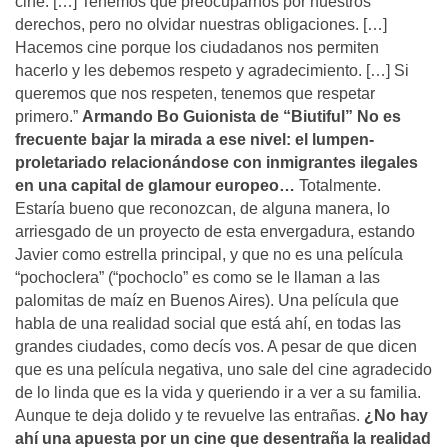
cine. […] Tenemos que preocuparnos por nuestros
derechos, pero no olvidar nuestras obligaciones. […]
Hacemos cine porque los ciudadanos nos permiten
hacerlo y les debemos respeto y agradecimiento. […] Si
queremos que nos respeten, tenemos que respetar
primero.”
Armando Bo
Guionista de “Biutiful”
No es
frecuente bajar la mirada a ese nivel: el lumpen-
proletariado relacionándose con inmigrantes ilegales
en una capital de glamour europeo…
Totalmente.
Estaría bueno que reconozcan, de alguna manera, lo
arriesgado de un proyecto de esta envergadura, estando
Javier como estrella principal, y que no es una película
“pochoclera” (“pochoclo” es como se le llaman a las
palomitas de maíz en Buenos Aires). Una película que
habla de una realidad social que está ahí, en todas las
grandes ciudades, como decís vos. A pesar de que dicen
que es una película negativa, uno sale del cine agradecido
de lo linda que es la vida y queriendo ir a ver a su familia.
Aunque te deja dolido y te revuelve las entrañas.
¿No hay
ahí una apuesta por un cine que desentraña la realidad