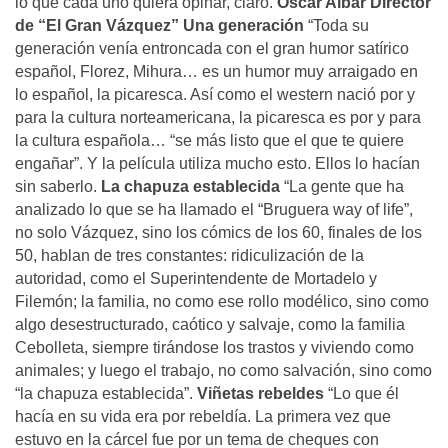
lo que cada uno quiera opinar, claro.
Oscar Aibar
Director
de “El Gran Vázquez”
Una generación
“Toda su
generación venía entroncada con el gran humor satírico
español, Florez, Mihura… es un humor muy arraigado en
lo español, la picaresca. Así como el western nació por y
para la cultura norteamericana, la picaresca es por y para
la cultura española… “se más listo que el que te quiere
engañar”. Y la película utiliza mucho esto. Ellos lo hacían
sin saberlo.
La chapuza establecida
“La gente que ha
analizado lo que se ha llamado el “Bruguera way of life”,
no solo Vázquez, sino los cómics de los 60, finales de los
50, hablan de tres constantes: ridiculización de la
autoridad, como el Superintendente de Mortadelo y
Filemón; la familia, no como ese rollo modélico, sino como
algo desestructurado, caótico y salvaje, como la familia
Cebolleta, siempre tirándose los trastos y viviendo como
animales; y luego el trabajo, no como salvación, sino como
“la chapuza establecida”.
Viñetas rebeldes
“Lo que él
hacía en su vida era por rebeldía. La primera vez que
estuvo en la cárcel fue por un tema de cheques con