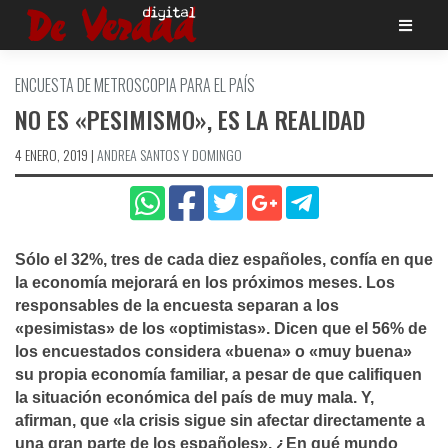
Saltar
al
contenido
ENCUESTA DE METROSCOPIA PARA EL PAÍ­S
NO ES «PESIMISMO», ES LA REALIDAD
4 ENERO, 2019
|
ANDREA SANTOS Y DOMINGO
Sólo el 32%, tres de cada diez españoles, confí­a en que
la economí­a mejorará en los próximos meses. Los
responsables de la encuesta separan a los
«pesimistas» de los «optimistas». Dicen que el 56% de
los encuestados considera «buena» o «muy buena»
su propia economí­a familiar, a pesar de que califiquen
la situación económica del paí­s de muy mala. Y,
afirman, que «la crisis sigue sin afectar directamente a
una gran parte de los españoles». ¿En qué mundo