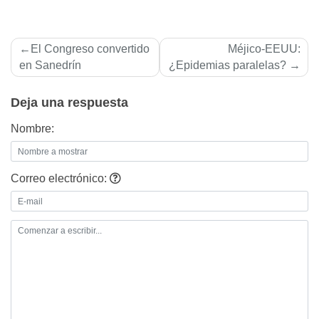
Navegación
El Congreso convertido
Méjico-EEUU:
de
en Sanedrí­n
¿Epidemias paralelas?
entradas
Deja una respuesta
Nombre:
Correo electrónico: