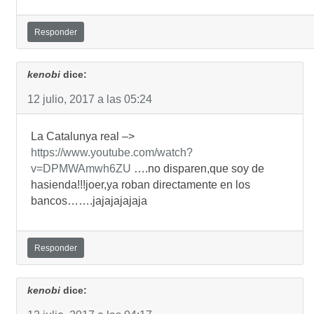
Responder
kenobi
dice:
12 julio, 2017 a las 05:24
La Catalunya real –>
https://www.youtube.com/watch?
v=DPMWAmwh6ZU
….no disparen,que soy de
hasienda!!!joer,ya roban directamente en los
bancos…….jajajajajaja
Responder
kenobi
dice: