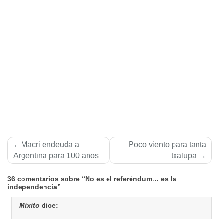
Navegación
Macri endeuda a
Poco viento para tanta
de
Argentina para 100 años
txalupa
entradas
36 comentarios sobre “No es el referéndum… es la
independencia”
Mixito
dice: