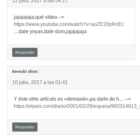
12 julio, 2017 a las 04:17
jajajajaja,qué vídeo –>
https://www.youtube.com/watch?v=aoZE20yRnEc
…dale yoyas,dale duro,jajajajaja
Responder
kenobi
dice:
10 julio, 2017 a las 01:41
Y éste otrto artículo es «demasié»,pa darle de h… –>
https://elpais.com/diario/2001/02/28/espana/983314813
Responder