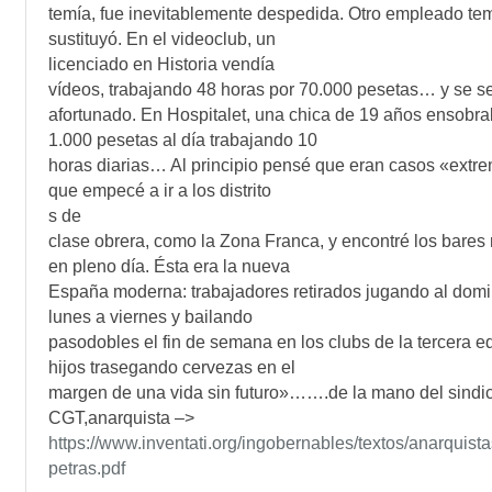
temía, fue inevitablemente despedida. Otro empleado tem
sustituyó. En el videoclub, un
licenciado en Historia vendía
vídeos, trabajando 48 horas por 70.000 pesetas… y se se
afortunado. En Hospitalet, una chica de 19 años ensobra
1.000 pesetas al día trabajando 10
horas diarias… Al principio pensé que eran casos «extre
que empecé a ir a los distrito
s de
clase obrera, como la Zona Franca, y encontré los bares 
en pleno día. Ésta era la nueva
España moderna: trabajadores retirados jugando al dom
lunes a viernes y bailando
pasodobles el fin de semana en los clubs de la tercera e
hijos trasegando cervezas en el
margen de una vida sin futuro»…….de la mano del sindi
CGT,anarquista –>
https://www.inventati.org/ingobernables/textos/anarquista
petras.pdf