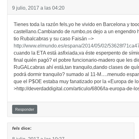
9 julio, 2017 a las 04:20
Tienes toda la razón fels,yo he vivido en Barcelona y t
castellano.Cambiando de rumbo,os dejo a un engendro h
tio Rubalcabras y su caso Faisán –>
http://www.elmundo.es/espana/2014/05/02/53628f71ca4
cuando la ETA está asfixiada,va éste esperpento de símio
final quién pagó? el pobre funcionario-madero que les dió
RuGALcabras ahí está,tan tranquilo,dando clases de quí
podrá dormir tranquilo? sumado al 11-M….menudo espanta
que el P$OE estaba muy fanatizado por la «Europa de l
>http://deverdaddigital.com/articulo/6806/la-europa-de-l
Responder
fels
dice: