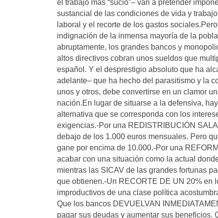
el trabajo más “sucio”– van a pretender impon
sustancial de las condiciones de vida y trabajo,
laboral y el recorte de los gastos sociales.Per
indignación de la inmensa mayoría de la pobla
abruptamente, los grandes bancos y monopolio
altos directivos cobran unos sueldos que multi
español. Y el desprestigio absoluto que ha al
adelante– que ha hecho del parasitismo y la c
unos y otros, debe convertirse en un clamor un
nación.En lugar de situarse a la defensiva, h
alternativa que se corresponda con los interes
exigencias.-Por una REDISTRIBUCIÓN SALARIAL
debajo de los 1.000 euros mensuales. Pero que
gane por encima de 10.000.-Por una REFORMA
acabar con una situación como la actual donde 
mientras las SICAV de las grandes fortunas pag
que obtienen.-Un RECORTE DE UN 20% en los g
improductivos de una clase política acostumbr
Que los bancos DEVUELVAN INMEDIATAMEN
pagar sus deudas y aumentar sus beneficios. Qu