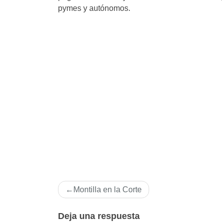
pymes y autónomos.
Navegación
Montilla en la Corte
de
entradas
Deja una respuesta