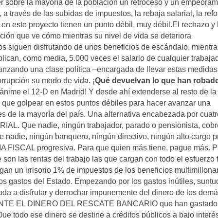
er sobre la mayoría de la población un retroceso y un empeoram
 a través de las subidas de impuestos, la rebaja salarial, la ref
o en este proyecto tienen un punto débil, muy débil.El rechazo y 
ción que ve cómo mientras su nivel de vida se deteriora
s siguen disfrutando de unos beneficios de escándalo, mientra
plican, como media, 5.000 veces el salario de cualquier trabaja
canzando una clase política –encargada de llevar estas medidas
orrupción su modo de vida. ¡
Qué devuelvan lo que han robad
ánime el 12-D en Madrid! Y desde ahí extenderse al resto de la
ay que golpear en estos puntos débiles para hacer avanzar una
es de la mayoría del país. Una alternativa encabezada por cuatr
. Que nadie, ningún trabajador, parado o pensionista, cobr
 nadie, ningún banquero, ningún directivo, ningún alto cargo p
 FISCAL progresiva. Para que quien más tiene, pague más. P
son las rentas del trabajo las que cargan con todo el esfuerzo f
an un irrisorio 1% de impuestos de los beneficios multimillona
astos del Estado. Empezando por los gastos inútiles, suntu
ada a disfrutar y derrochar impunemente del dinero de los demá
TE EL DINERO DEL RESCATE BANCARIO que han gastado 
e todo ese dinero se destine a créditos públicos a bajo interé