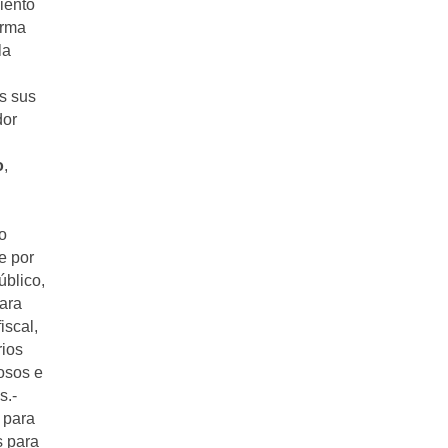
iento
orma
la
s sus
dor
o
,
o
e por
úblico,
ara
iscal,
rios
osos e
s.-
para
s para