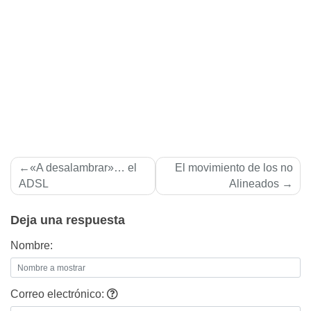
Navegación
«A desalambrar»… el
El movimiento de los no
de
ADSL
Alineados
entradas
Deja una respuesta
Nombre:
Correo electrónico: